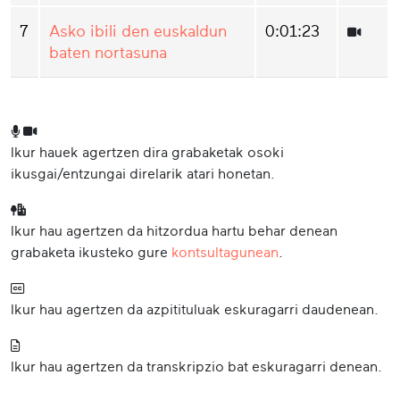
7
Asko ibili den euskaldun
0:01:23
baten nortasuna
Ikur hauek agertzen dira grabaketak osoki
ikusgai/entzungai direlarik atari honetan.
Ikur hau agertzen da hitzordua hartu behar denean
grabaketa ikusteko gure
kontsultagunean
.
Ikur hau agertzen da azpitituluak eskuragarri daudenean.
Ikur hau agertzen da transkripzio bat eskuragarri denean.