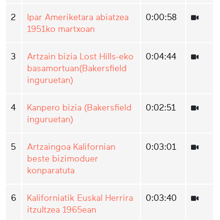
2
Ipar Ameriketara abiatzea
0:00:58
1951ko martxoan
3
Artzain bizia Lost Hills-eko
0:04:44
basamortuan(Bakersfield
inguruetan)
4
Kanpero bizia (Bakersfield
0:02:51
inguruetan)
5
Artzaingoa Kalifornian
0:03:01
beste bizimoduer
konparatuta
6
Kaliforniatik Euskal Herrira
0:03:40
itzultzea 1965ean