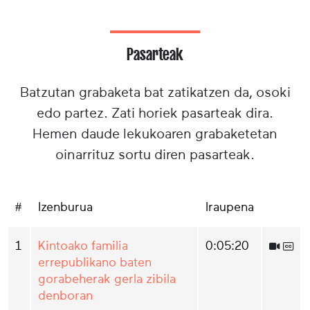
Pasarteak
Batzutan grabaketa bat zatikatzen da, osoki
edo partez. Zati horiek pasarteak dira.
Hemen daude lekukoaren grabaketetan
oinarrituz sortu diren pasarteak.
#
Izenburua
Iraupena
1
Kintoako familia
0:05:20
errepublikano baten
gorabeherak gerla zibila
denboran