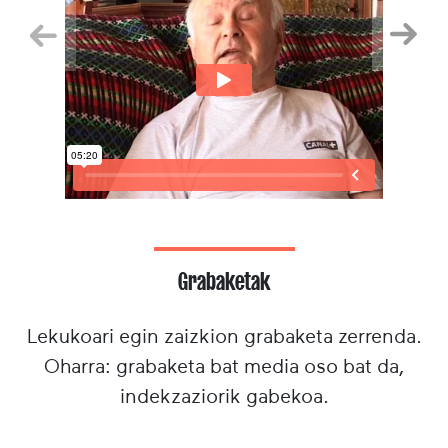
Aurrekoa
Hurr
Grabaketak
Lekukoari egin zaizkion grabaketa zerrenda.
Oharra: grabaketa bat media oso bat da,
indekzaziorik gabekoa.