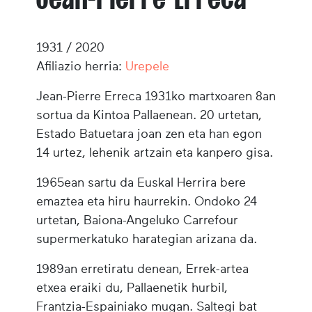
1931 / 2020
Afiliazio herria:
Urepele
Jean-Pierre Erreca 1931ko martxoaren 8an
sortua da Kintoa Pallaenean. 20 urtetan,
Estado Batuetara joan zen eta han egon
14 urtez, lehenik artzain eta kanpero gisa.
1965ean sartu da Euskal Herrira bere
emaztea eta hiru haurrekin. Ondoko 24
urtetan, Baiona-Angeluko Carrefour
supermerkatuko harategian arizana da.
1989an erretiratu denean, Errek-artea
etxea eraiki du, Pallaenetik hurbil,
Frantzia-Espainiako mugan. Saltegi bat