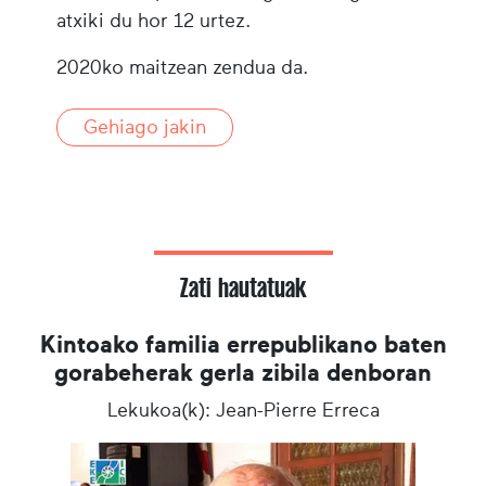
atxiki du hor 12 urtez.
2020ko maitzean zendua da.
Gehiago jakin
Zati hautatuak
Kintoako familia errepublikano baten
gorabeherak gerla zibila denboran
Lekukoa(k): Jean-Pierre Erreca