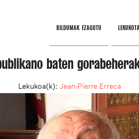
BILDUMAK EZAGUTU
LEKUKOT
publikano baten gorabeherak
Lekukoa(k):
Jean-Pierre Erreca