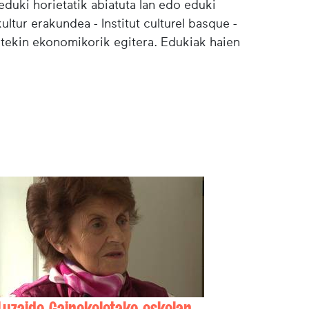
duki horietatik abiatuta lan edo eduki
ultur erakundea - Institut culturel basque -
etekin ekonomikorik egitera. Edukiak haien
Luzaide Gainekoletako eskolan