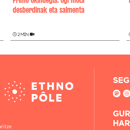
desberdinak eta salmenta
Gracieuse (Gaxuxe) IDIART
2 min
SEG
GUR
HAR
ritze