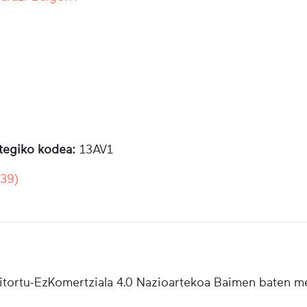
otegiko kodea:
13AV1
939)
tortu-EzKomertziala 4.0 Nazioartekoa Baimen baten m