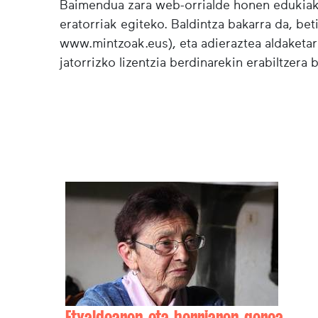
Baimendua zara web-orrialde honen edukiak (
eratorriak egiteko. Baldintza bakarra da, bet
www.mintzoak.eus), eta adieraztea aldaketar
jatorrizko lizentzia berdinarekin erabiltzera 
Etxaldearen eta herriaren geroa