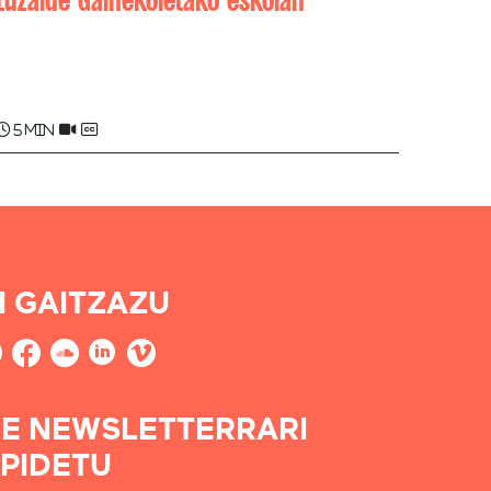
Mailuxa ARDOIN
5 min
I GAITZAZU
E NEWSLETTERRARI
PIDETU