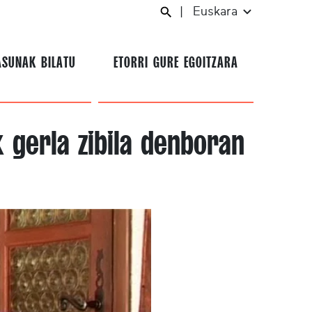
|
Euskara
ASUNAK BILATU
ETORRI GURE EGOITZARA
 gerla zibila denboran