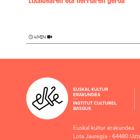
Marie-Jeanne HARRIET
4 min
Euskal kultur erakundea
Lota Jauregia - 64480 Uzta