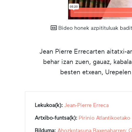
Bideo honek azpitituluak badit
Jean Pierre Errecarten aitatxi-
behar izan zuen, gauaz, kabala 
besten etxean, Urepelen 
Lekukoa(k):
Jean-Pierre Erreca
Artxibo-funtsa(k):
Pirinio Atlantikoetako
Bilduma:
Ahozkotasuna Baxenabarren: Ga