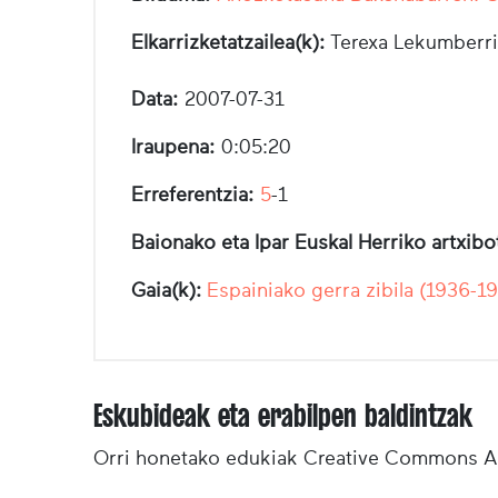
Elkarrizketatzailea(k):
Terexa Lekumberri
Data:
2007-07-31
Iraupena:
0:05:20
Erreferentzia:
5
-1
Baionako eta Ipar Euskal Herriko artxib
Gaia(k):
Espainiako gerra zibila (1936-1
Eskubideak eta erabilpen baldintzak
Orri honetako edukiak Creative Commons Ai