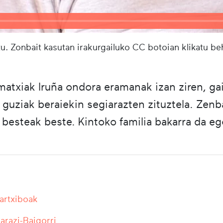
u. Zonbait kasutan irakurgailuko CC botoian klikatu b
amatxiak Iruña ondora eramanak izan ziren, gai
guziak beraiekin segiarazten zituztela. Zenba
besteak beste. Kintoko familia bakarra da eg
 artxiboak
razi-Baigorri