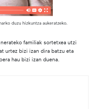
eharko duzu hizkuntza aukeratzeko.
nerateko familiak sortetxea utzi
t urtez bizi izan dira batzu eta
oera hau bizi izan duena.