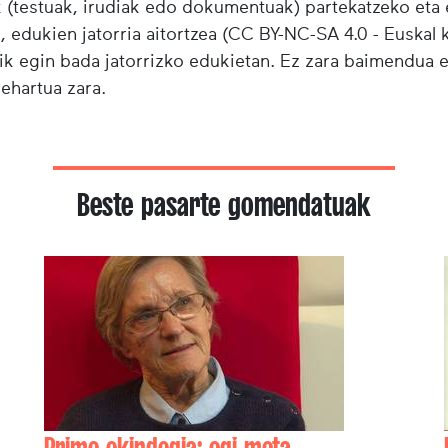
testuak, irudiak edo dokumentuak) partekatzeko eta e
i, edukien jatorria aitortzea (CC BY-NC-SA 4.0 - Euskal k
ik egin bada jatorrizko edukietan. Ez zara baimendua 
behartua zara.
Beste pasarte gomendatuak
Primo okindegia: ogi mota