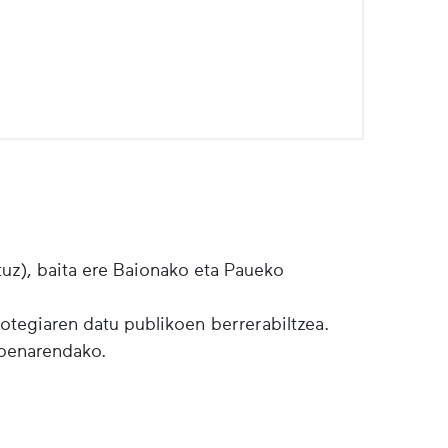
tuz), baita ere Baionako eta Paueko
botegiaren datu publikoen berrerabiltzea.
lpenarendako.