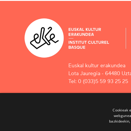
Euskal kultur erakundea
Lota Jauregia - 64480 Uzta
Tel: 0 (033)5 59 93 25 25
Cookieak e
webgunear
bazkideekin,