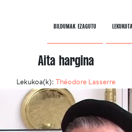
BILDUMAK EZAGUTU
LEKUKOT
Aita hargina
Lekukoa(k):
Théodore Lasserre