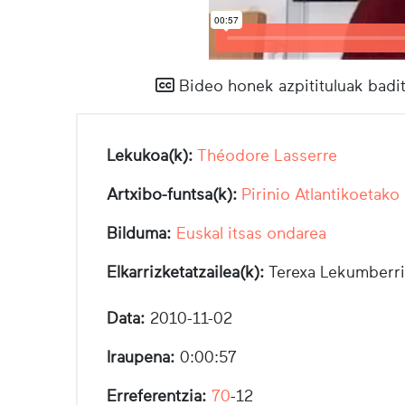
Bideo honek azpitituluak badit
Lekukoa(k):
Théodore Lasserre
Artxibo-funtsa(k):
Pirinio Atlantikoetako
Bilduma:
Euskal itsas ondarea
Elkarrizketatzailea(k):
Terexa Lekumberri
Data:
2010-11-02
Iraupena:
0:00:57
Erreferentzia:
70
-12