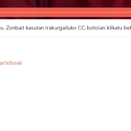
u. Zonbait kasutan irakurgailuko CC botoian klikatu b
 artxiboak