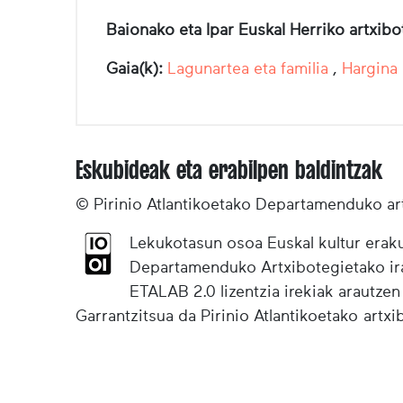
Baionako eta Ipar Euskal Herriko artxib
Gaia(k):
Lagunartea eta familia
,
Hargina 
Eskubideak eta erabilpen baldintzak
© Pirinio Atlantikoetako Departamenduko ar
Lekukotasun osoa Euskal kultur eraku
Departamenduko Artxibotegietako irak
ETALAB 2.0 lizentzia irekiak arautzen
Garrantzitsua da Pirinio Atlantikoetako artx