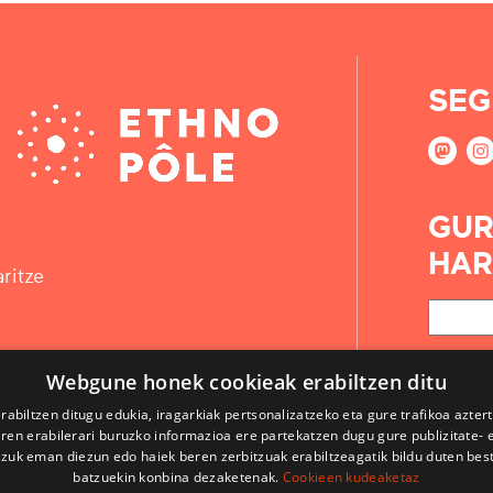
SEG
GUR
HAR
ritze
Webgune honek cookieak erabiltzen ditu
rabiltzen ditugu edukia, iragarkiak pertsonalizatzeko eta gure trafikoa azter
en erabilerari buruzko informazioa ere partekatzen dugu gure publizitate- et
 zuk eman diezun edo haiek beren zerbitzuak erabiltzeagatik bildu duten bes
batzuekin konbina dezaketenak.
Cookieen kudeaketaz