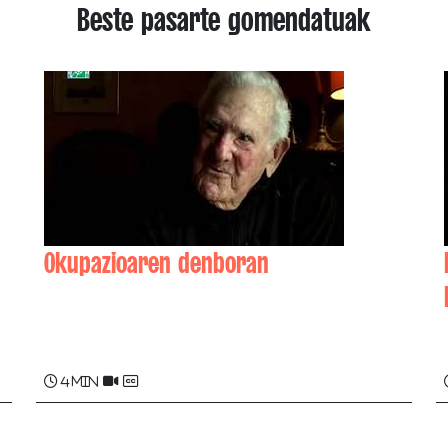
Beste pasarte gomendatuak
Okupazioaren denboran
Dominique DOUAT
4 min