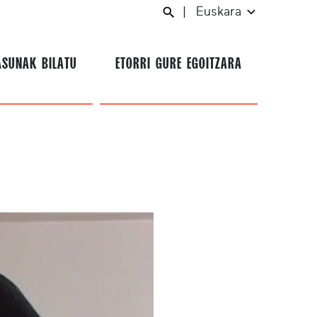
|
Euskara
ASUNAK BILATU
ETORRI GURE EGOITZARA