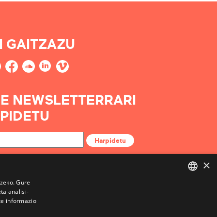
I GAITZAZU
E NEWSLETTERRARI
PIDETU
Harpidetu
×
tzeko. Gure
a analisi-
BASQUE
te informazio
FRENCH