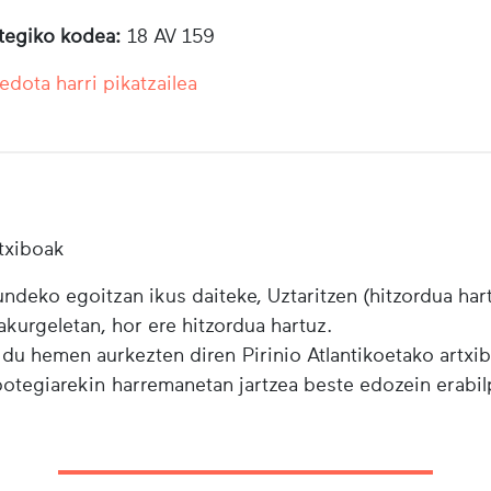
otegiko kodea:
18 AV 159
edota harri pikatzailea
txiboak
ndeko egoitzan ikus daiteke, Uztaritzen (hitzordua har
urgeletan, hor ere hitzordua hartuz.
 du hemen aurkezten diren Pirinio Atlantikoetako artxi
ibotegiarekin harremanetan jartzea beste edozein erabi