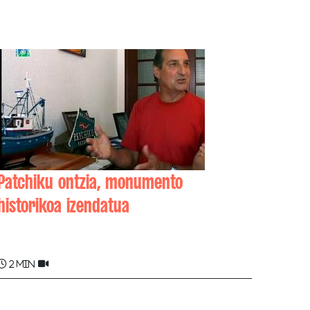
Patchiku ontzia, monumento
historikoa izendatua
Michel TORAL
2 min