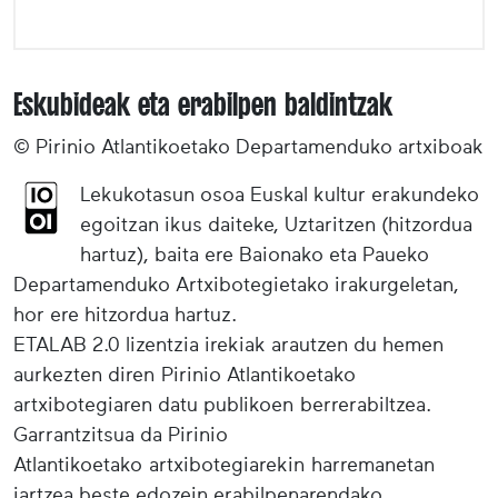
Eskubideak eta erabilpen baldintzak
© Pirinio Atlantikoetako Departamenduko artxiboak
Lekukotasun osoa Euskal kultur erakundeko
egoitzan ikus daiteke, Uztaritzen (hitzordua
hartuz), baita ere Baionako eta Paueko
Departamenduko Artxibotegietako irakurgeletan,
hor ere hitzordua hartuz.
ETALAB 2.0 lizentzia irekiak arautzen du hemen
aurkezten diren Pirinio Atlantikoetako
artxibotegiaren datu publikoen berrerabiltzea.
Garrantzitsua da Pirinio
Atlantikoetako artxibotegiarekin harremanetan
jartzea beste edozein erabilpenarendako.