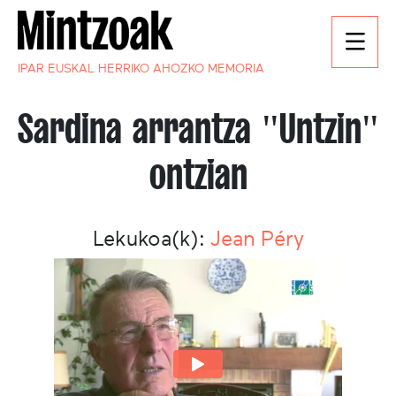
IPAR EUSKAL HERRIKO AHOZKO MEMORIA
Sardina arrantza "Untzin"
ontzian
Lekukoa(k):
Jean Péry