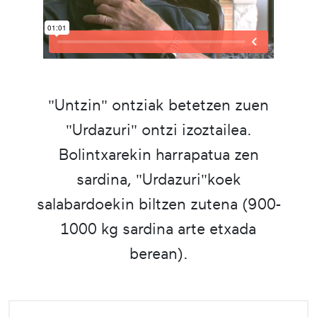
"Untzin" ontziak betetzen zuen
"Urdazuri" ontzi izoztailea.
Bolintxarekin harrapatua zen
sardina, "Urdazuri"koek
salabardoekin biltzen zutena (900-
1000 kg sardina arte etxada
berean).