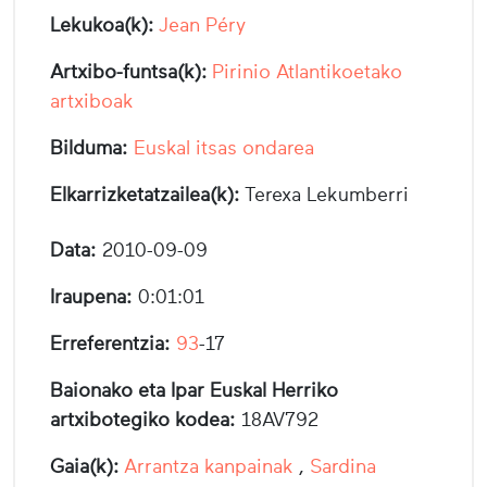
Lekukoa(k):
Jean Péry
Artxibo-funtsa(k):
Pirinio Atlantikoetako
artxiboak
Bilduma:
Euskal itsas ondarea
Elkarrizketatzailea(k):
Terexa Lekumberri
Data:
2010-09-09
Iraupena:
0:01:01
Erreferentzia:
93
-17
Baionako eta Ipar Euskal Herriko
artxibotegiko kodea:
18AV792
Gaia(k):
Arrantza kanpainak
,
Sardina