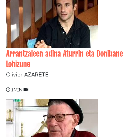
Arrantzaleen adina Aturrin eta Donibane
Lohizune
Olivier AZARETE
1 min