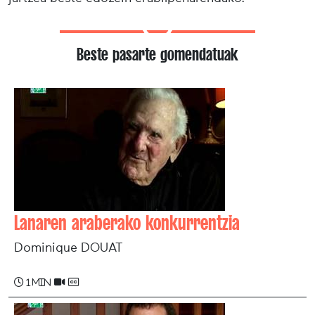
Beste pasarte gomendatuak
Lanaren araberako konkurrentzia
Dominique DOUAT
1 min