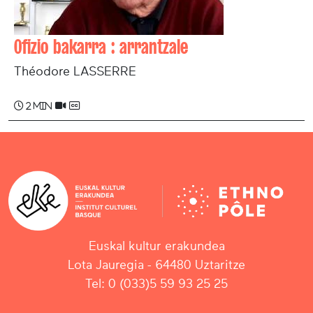
Ofizio bakarra : arrantzale
Théodore LASSERRE
2 min
Euskal kultur erakundea
Lota Jauregia - 64480 Uztaritze
Tel: 0 (033)5 59 93 25 25