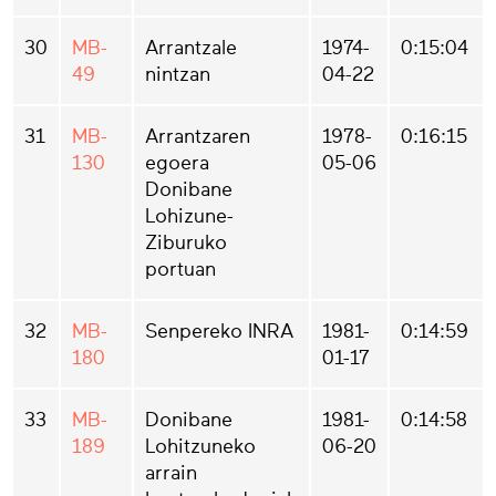
30
MB-
Arrantzale
1974-
0:15:04
49
nintzan
04-22
31
MB-
Arrantzaren
1978-
0:16:15
130
egoera
05-06
Donibane
Lohizune-
Ziburuko
portuan
32
MB-
Senpereko INRA
1981-
0:14:59
180
01-17
33
MB-
Donibane
1981-
0:14:58
189
Lohitzuneko
06-20
arrain