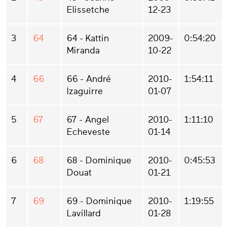
Elissetche
12-23
3
64
64 - Kattin
2009-
0:54:20
Miranda
10-22
4
66
66 - André
2010-
1:54:11
Izaguirre
01-07
5
67
67 - Angel
2010-
1:11:10
Echeveste
01-14
6
68
68 - Dominique
2010-
0:45:53
Douat
01-21
7
69
69 - Dominique
2010-
1:19:55
Lavillard
01-28