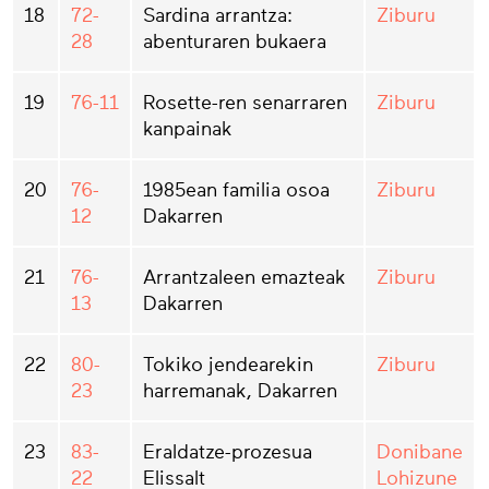
18
72-
Sardina arrantza:
Ziburu
28
abenturaren bukaera
19
76-11
Rosette-ren senarraren
Ziburu
kanpainak
20
76-
1985ean familia osoa
Ziburu
12
Dakarren
21
76-
Arrantzaleen emazteak
Ziburu
13
Dakarren
22
80-
Tokiko jendearekin
Ziburu
23
harremanak, Dakarren
23
83-
Eraldatze-prozesua
Donibane
22
Elissalt
Lohizune