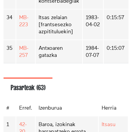
kontserbadegiak
34
MB-
Itsas zelaian
1983-
0:15:57
223
[frantsesezko
04-02
azpitituluekin]
35
MB-
Antxoaren
1984-
0:15:07
257
gatazka
07-07
Pasarteak (63)
#
Erref.
Izenburua
Herria
1
42-
Baroa, izokinak
Itsasu
20
harrapatzeko errota