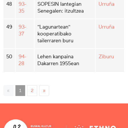
48
93-
SOPESIN lantegian
Urruña
35
Senegalen: itzultzea
49
93-
"Lagunartean"
Urruña
37
kooperatibako
tailerraren buru
50
94-
Lehen kanpaina
Ziburu
28
Dakarren 1955ean
«
1
2
»