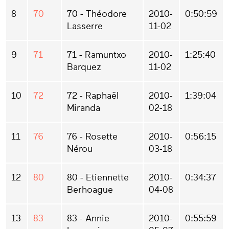
8
70
70 - Théodore
2010-
0:50:59
Lasserre
11-02
9
71
71 - Ramuntxo
2010-
1:25:40
Barquez
11-02
10
72
72 - Raphaël
2010-
1:39:04
Miranda
02-18
11
76
76 - Rosette
2010-
0:56:15
Nérou
03-18
12
80
80 - Etiennette
2010-
0:34:37
Berhoague
04-08
13
83
83 - Annie
2010-
0:55:59