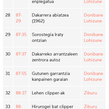
enplegatua
Lohizune
28
87-
Dakarrera abiatzea
Donibane
29
(1962)
Lohizune
29
87-35
Sorostegia Iraty
Donibane
ontzian
Lohizune
30
87-37
Dakarreko arrantzaleen
Donibane
zentrora autoz
Lohizune
31
87-55
Gutunen garrantzia
Donibane
kanpainen garaian
Lohizune
32
88-17
Lehen clipper-ak
Ziburu
33
88-
Hirurogei bat clipper
Ziburu