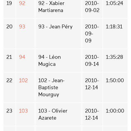
19
92
92 - Xabier
2010-
1:05:24
Martiarena
09-02
20
93
93 - Jean Péry
2010-
1:18:31
09-
09
21
94
94 - Léon
2010-
1:35:28
Mugica
09-14
22
102
102 - Jean-
2010-
1:50:00
Baptiste
12-14
Mourguy
23
103
103 - Olivier
2010-
1:00:00
Azarete
12-14