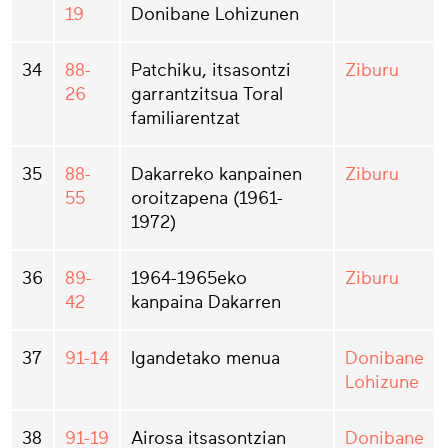
19
Donibane Lohizunen
34
88-
Patchiku, itsasontzi
Ziburu
26
garrantzitsua Toral
familiarentzat
35
88-
Dakarreko kanpainen
Ziburu
55
oroitzapena (1961-
1972)
36
89-
1964-1965eko
Ziburu
42
kanpaina Dakarren
37
91-14
Igandetako menua
Donibane
Lohizune
38
91-19
Airosa itsasontzian
Donibane