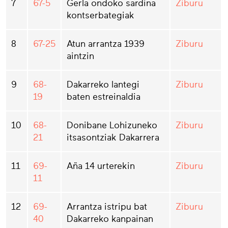
7
67-5
Gerla ondoko sardina
Ziburu
kontserbategiak
8
67-25
Atun arrantza 1939
Ziburu
aintzin
9
68-
Dakarreko lantegi
Ziburu
19
baten estreinaldia
10
68-
Donibane Lohizuneko
Ziburu
21
itsasontziak Dakarrera
11
69-
Aña 14 urterekin
Ziburu
11
12
69-
Arrantza istripu bat
Ziburu
40
Dakarreko kanpainan