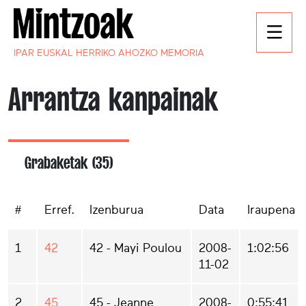
IPAR EUSKAL HERRIKO AHOZKO MEMORIA
Arrantza kanpainak
Grabaketak (35)
#
Erref.
Izenburua
Data
Iraupena
1
42
42 - Mayi Poulou
2008-
1:02:56
11-02
2
45
45 - Jeanne
2008-
0:55:41