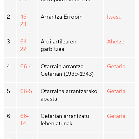
2
45-
Arrantza Errobin
Itsasu
23
3
64-
Ardi artilearen
Ahetze
22
garbitzea
4
66-4
Otarrain arrantza
Getaria
Getarian (1939-1943)
5
66-5
Otarraina arrantzarako
Getaria
apasta
6
66-
Getarian arrantzatu
Getaria
14
lehen atunak