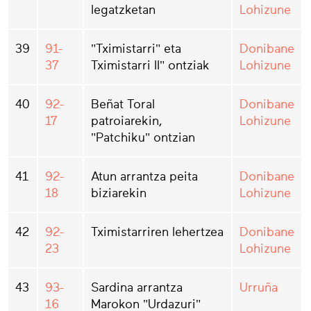
legatzketan
Lohizune
39
91-
"Tximistarri" eta
Donibane
37
Tximistarri II" ontziak
Lohizune
40
92-
Beñat Toral
Donibane
17
patroiarekin,
Lohizune
"Patchiku" ontzian
41
92-
Atun arrantza peita
Donibane
18
biziarekin
Lohizune
42
92-
Tximistarriren lehertzea
Donibane
23
Lohizune
43
93-
Sardina arrantza
Urruña
16
Marokon "Urdazuri"