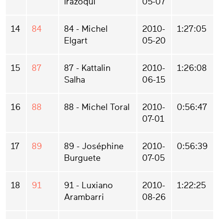
Irazoqui
05-07
14
84
84 - Michel
2010-
1:27:05
Elgart
05-20
15
87
87 - Kattalin
2010-
1:26:08
Salha
06-15
16
88
88 - Michel Toral
2010-
0:56:47
07-01
17
89
89 - Joséphine
2010-
0:56:39
Burguete
07-05
18
91
91 - Luxiano
2010-
1:22:25
Arambarri
08-26