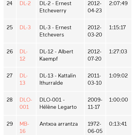
24
DL-2
DL-2 - Ernest
2012-
2:07:49
Etcheverry
04-23
25
DL-3
DL-3 - Ernest
2012-
1:15:17
Etchevers
03-20
26
DL-
DL-12 - Albert
2012-
1:27:03
12
Kaempf
07-20
27
DL-
DL-13 - Kattalin
2011-
1:09:02
13
Ithurralde
03-10
28
DLO-
DLO-001 -
2009-
1:00:00
001
Hélène Legarto
11-17
29
MB-
Antxoa arrantza
1972-
0:13:41
16
06-05