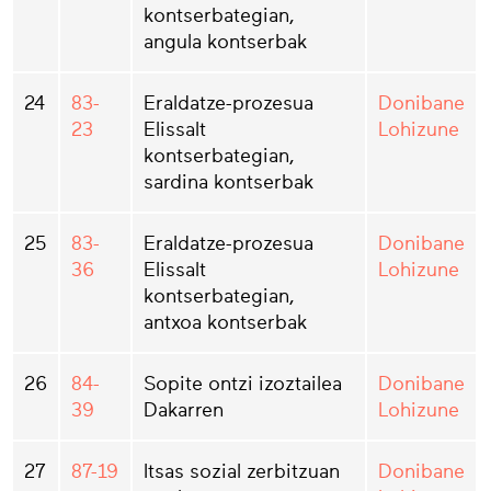
kontserbategian,
angula kontserbak
24
83-
Eraldatze-prozesua
Donibane
23
Elissalt
Lohizune
kontserbategian,
sardina kontserbak
25
83-
Eraldatze-prozesua
Donibane
36
Elissalt
Lohizune
kontserbategian,
antxoa kontserbak
26
84-
Sopite ontzi izoztailea
Donibane
39
Dakarren
Lohizune
27
87-19
Itsas sozial zerbitzuan
Donibane