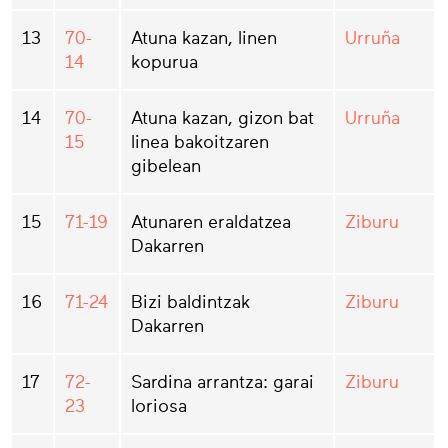
13
70-
Atuna kazan, linen
Urruña
14
kopurua
14
70-
Atuna kazan, gizon bat
Urruña
15
linea bakoitzaren
gibelean
15
71-19
Atunaren eraldatzea
Ziburu
Dakarren
16
71-24
Bizi baldintzak
Ziburu
Dakarren
17
72-
Sardina arrantza: garai
Ziburu
23
loriosa