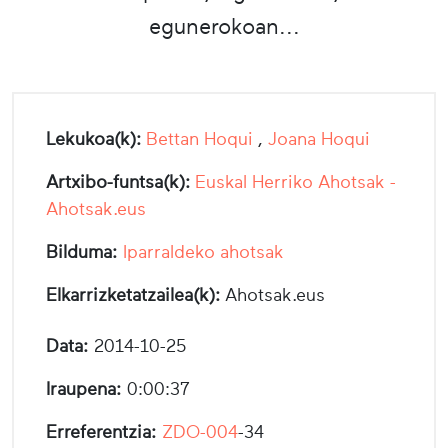
egunerokoan...
Lekukoa(k):
Bettan Hoqui
,
Joana Hoqui
Artxibo-funtsa(k):
Euskal Herriko Ahotsak -
Ahotsak.eus
Bilduma:
Iparraldeko ahotsak
Elkarrizketatzailea(k):
Ahotsak.eus
Data:
2014-10-25
Iraupena:
0:00:37
Erreferentzia:
ZDO-004
-34