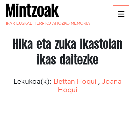
IPAR EUSKAL HERRIKO AHOZKO MEMORIA
Hika eta zuka ikastolan
ikas daitezke
Lekukoa(k):
Bettan Hoqui
,
Joana
Hoqui