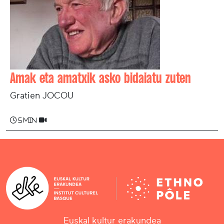
Amak eta amatxik asko bidaiatu zuten
Gratien JOCOU
5 min
Euskal kultur erakundea