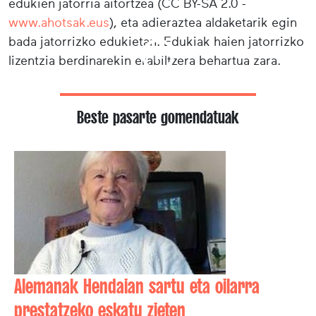
edukien jatorria aitortzea (CC BY-SA 2.0 -
www.ahotsak.eus
), eta adieraztea aldaketarik egin
bada jatorrizko edukietan. Edukiak haien jatorrizko
lizentzia berdinarekin erabiltzera behartua zara.
Beste pasarte gomendatuak
Alemanak Hendaian sartu eta oilarra
prestatzeko eskatu zieten