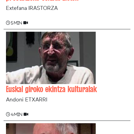
Extefana IRASTORZA
5 min
Euskal giroko ekintza kulturalak
Andoni ETXARRI
4 min