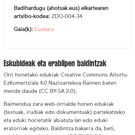
Badihardugu (ahotsak.eus) elkartearen
artxibo-kodea:
ZDO-004-34
Gaia(k):
Euskara
Eskubideak eta erabilpen baldintzak
Orri honetako edukiak Creative Commons Aitortu-
EzKomertziala 4.0 Nazioartekoa Baimen baten
mende daude (CC BY-SA 2.0).
Baimendua zara web-orrialde honen edukiak
(testuak, irudiak edo dokumentuak) partekatzeko
eta eduki horietatik abiatuta lan edo eduki
eratorriak egiteko. Baldintza bakarra da, beti,