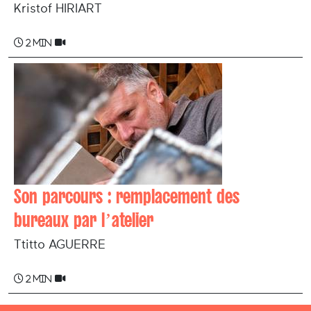
Kristof HIRIART
2 min
Son parcours : remplacement des
bureaux par l’atelier
Ttitto AGUERRE
2 min