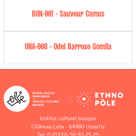
BON-001 - Sauveur Camus
UNA-008 - Odei Barroso Gomila
Institut culturel basque
Château Lota - 64480 Ustaritz
Tel: 0 (033)5 59 93 25 25