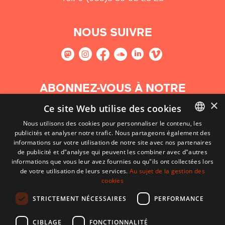
NOUS SUIVRE
ABONNEZ-VOUS À NOTRE
NEWSLETTER
×
Ce site Web utilise des cookies
Nous utilisons des cookies pour personnaliser le contenu, les
S'abonner
publicités et analyser notre trafic. Nous partageons également des
BASQUE
informations sur votre utilisation de notre site avec nos partenaires
FRENCH
de publicité et d"analyse qui peuvent les combiner avec d"autres
informations que vous leur avez fournies ou qu"ils ont collectées lors
SPANISH
de votre utilisation de leurs services.
Au sujet de la gestion des
cookies
ENGLISH
STRICTEMENT NÉCESSAIRES
PERFORMANCE
CIBLAGE
FONCTIONNALITÉ