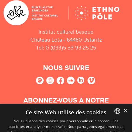
Institut culturel basque
Château Lota - 64480 Ustaritz
Tel: 0 (033)5 59 93 25 25
NOUS SUIVRE
ABONNEZ-VOUS À NOTRE
NEWSLETTER
×
Ce site Web utilise des cookies
Nous utilisons des cookies pour personnaliser le contenu, les
S'abonner
publicités et analyser notre trafic. Nous partageons également des
BASQUE