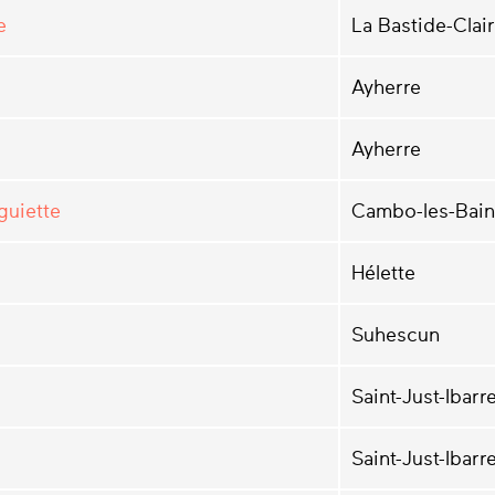
e
La Bastide-Clai
Ayherre
Ayherre
guiette
Cambo-les-Bain
Hélette
Suhescun
Saint-Just-Ibarr
Saint-Just-Ibarr