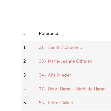
#
Référence
1
31 - Beñat Etcheverry
2
33 - Marie-Jeanne Otharan
3
34 - Aña Idieder
4
37 - Henri Haran - Mathilde Haran
5
53 - Pierre Salles