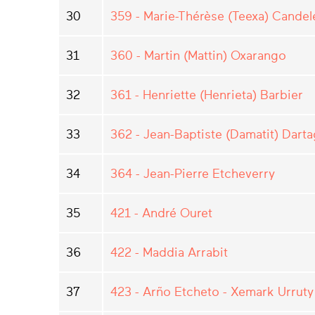
30
359 - Marie-Thérèse (Teexa) Candel
31
360 - Martin (Mattin) Oxarango
32
361 - Henriette (Henrieta) Barbier
33
362 - Jean-Baptiste (Damatit) Darta
34
364 - Jean-Pierre Etcheverry
35
421 - André Ouret
36
422 - Maddia Arrabit
37
423 - Arño Etcheto - Xemark Urruty