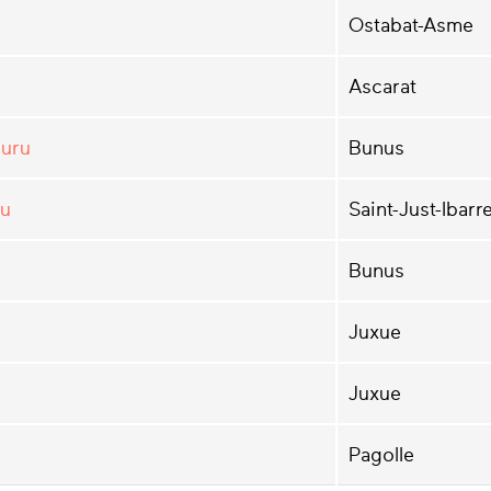
Ostabat-Asme
Ascarat
puru
Bunus
ru
Saint-Just-Ibarr
Bunus
Juxue
Juxue
Pagolle