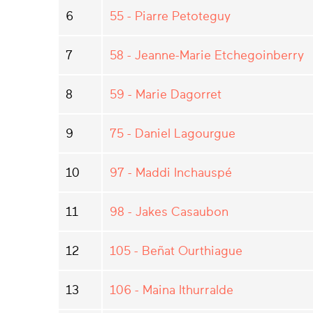
6
55 - Piarre Petoteguy
7
58 - Jeanne-Marie Etchegoinberry
8
59 - Marie Dagorret
9
75 - Daniel Lagourgue
10
97 - Maddi Inchauspé
11
98 - Jakes Casaubon
12
105 - Beñat Ourthiague
13
106 - Maina Ithurralde