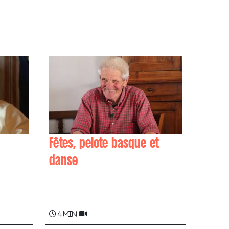
Fêtes, pelote basque et
danse
Jean-Pierre (Janpierra)
HARISPURU
4 min