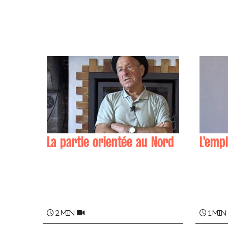
La partie orientée au Nord
L'emp
Pierre IRIBARREN
Maddi
2 min
1 min