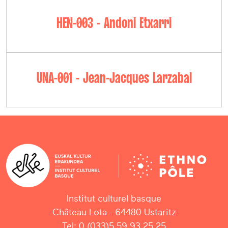
HEN-003 - Andoni Etxarri
UNA-001 - Jean-Jacques Larzabal
Institut culturel basque
Château Lota - 64480 Ustaritz
Tel: 0 (033)5 59 93 25 25