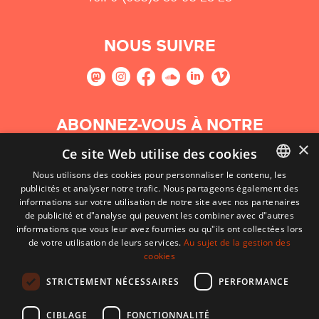
NOUS SUIVRE
ABONNEZ-VOUS À NOTRE
NEWSLETTER
×
Ce site Web utilise des cookies
Nous utilisons des cookies pour personnaliser le contenu, les
S'abonner
publicités et analyser notre trafic. Nous partageons également des
BASQUE
informations sur votre utilisation de notre site avec nos partenaires
FRENCH
de publicité et d"analyse qui peuvent les combiner avec d"autres
informations que vous leur avez fournies ou qu"ils ont collectées lors
SPANISH
de votre utilisation de leurs services.
Au sujet de la gestion des
cookies
ENGLISH
STRICTEMENT NÉCESSAIRES
PERFORMANCE
CIBLAGE
FONCTIONNALITÉ