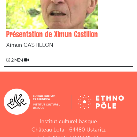
Présentation de Ximun Castillon
Ximun CASTILLON
2 min
Institut culturel basque
Château Lota - 64480 Ustaritz