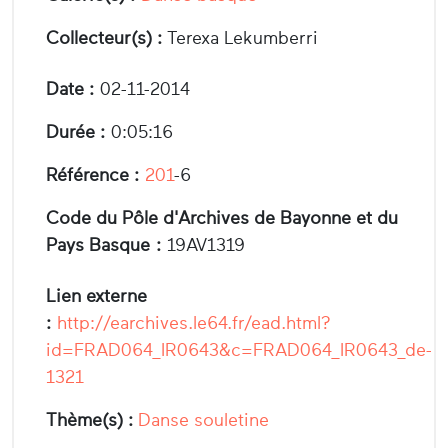
Collecteur(s) :
Terexa Lekumberri
Date :
02-11-2014
Durée :
0:05:16
Référence :
201
-6
Code du Pôle d'Archives de Bayonne et du
Pays Basque :
19AV1319
Lien externe
:
http://earchives.le64.fr/ead.html?
id=FRAD064_IR0643&c=FRAD064_IR0643_de-
1321
Thème(s) :
Danse souletine