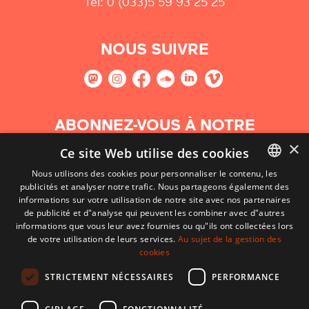
Tel: 0 (033)5 59 93 25 25
NOUS SUIVRE
ABONNEZ-VOUS À NOTRE
NEWSLETTER
×
Ce site Web utilise des cookies
Nous utilisons des cookies pour personnaliser le contenu, les
S'abonner
publicités et analyser notre trafic. Nous partageons également des
BASQUE
informations sur votre utilisation de notre site avec nos partenaires
FRENCH
de publicité et d"analyse qui peuvent les combiner avec d"autres
informations que vous leur avez fournies ou qu"ils ont collectées lors
SPANISH
de votre utilisation de leurs services.
Au sujet de la gestion des
cookies
ENGLISH
STRICTEMENT NÉCESSAIRES
PERFORMANCE