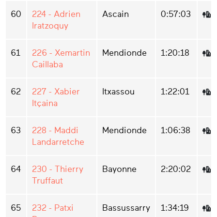
60
224 - Adrien
Ascain
0:57:03
Iratzoquy
61
226 - Xemartin
Mendionde
1:20:18
Caillaba
62
227 - Xabier
Itxassou
1:22:01
Itçaina
63
228 - Maddi
Mendionde
1:06:38
Landarretche
64
230 - Thierry
Bayonne
2:20:02
Truffaut
65
232 - Patxi
Bassussarry
1:34:19