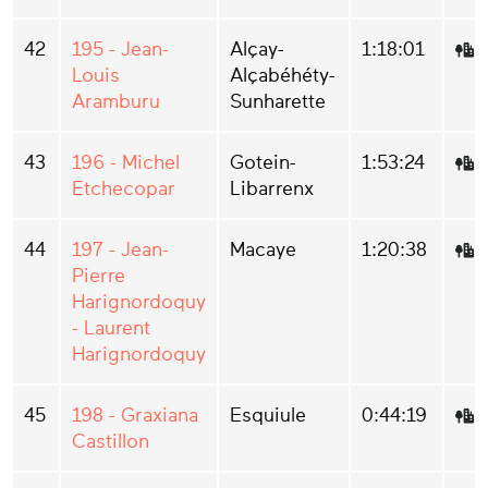
42
195 - Jean-
Alçay-
1:18:01
Louis
Alçabéhéty-
Aramburu
Sunharette
43
196 - Michel
Gotein-
1:53:24
Etchecopar
Libarrenx
44
197 - Jean-
Macaye
1:20:38
Pierre
Harignordoquy
- Laurent
Harignordoquy
45
198 - Graxiana
Esquiule
0:44:19
Castillon