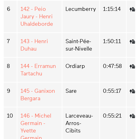
6
142 - Peio
Lecumberry
1:15:14
Jaury - Henri
Uhaldeborde
7
143 - Henri
Saint-Pée-
1:50:11
Duhau
sur-Nivelle
8
144 - Erramun
Ordiarp
0:47:58
Tartachu
9
145 - Ganixon
Sare
0:55:17
Bergara
10
146 - Michel
Larceveau-
0:55:21
Germain -
Arros-
Yvette
Cibits
Germain