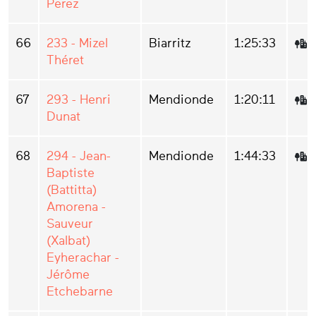
Perez
66
233 - Mizel
Biarritz
1:25:33
Théret
67
293 - Henri
Mendionde
1:20:11
Dunat
68
294 - Jean-
Mendionde
1:44:33
Baptiste
(Battitta)
Amorena -
Sauveur
(Xalbat)
Eyherachar -
Jérôme
Etchebarne