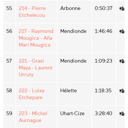
55
214 - Pierre
Arbonne
0:50:37
Etchelecou
56
217 - Raymond
Mendionde
1:46:46
Mougica - Aña
Mari Mougica
57
221 - Graxi
Mendionde
1:09:23
Maya - Laurent
Urruty
58
222 - Luixa
Hélette
1:18:35
Etchepare
59
223 - Michel
Uhart-Cize
3:28:40
Aurnague