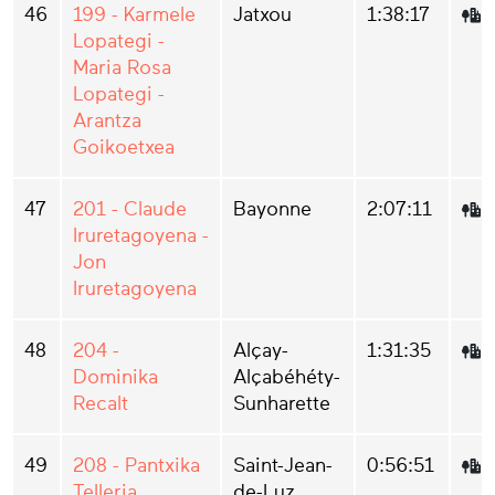
46
199 - Karmele
Jatxou
1:38:17
Lopategi -
Maria Rosa
Lopategi -
Arantza
Goikoetxea
47
201 - Claude
Bayonne
2:07:11
Iruretagoyena -
Jon
Iruretagoyena
48
204 -
Alçay-
1:31:35
Dominika
Alçabéhéty-
Recalt
Sunharette
49
208 - Pantxika
Saint-Jean-
0:56:51
Telleria
de-Luz