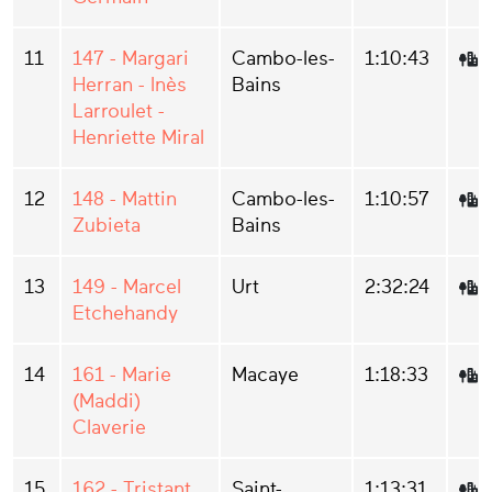
11
147 - Margari
Cambo-les-
1:10:43
Herran - Inès
Bains
Larroulet -
Henriette Miral
12
148 - Mattin
Cambo-les-
1:10:57
Zubieta
Bains
13
149 - Marcel
Urt
2:32:24
Etchehandy
14
161 - Marie
Macaye
1:18:33
(Maddi)
Claverie
15
162 - Tristant
Saint-
1:13:31