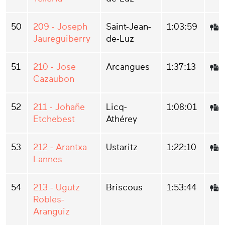
50
209 - Joseph
Saint-Jean-
1:03:59
Jaureguiberry
de-Luz
51
210 - Jose
Arcangues
1:37:13
Cazaubon
52
211 - Johañe
Licq-
1:08:01
Etchebest
Athérey
53
212 - Arantxa
Ustaritz
1:22:10
Lannes
54
213 - Ugutz
Briscous
1:53:44
Robles-
Aranguiz