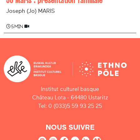
Joseph (Jo) MARIS
5 min
Institut culturel basque
Château Lota - 64480 Ustaritz
Tel: 0 (033)5 59 93 25 25
NOUS SUIVRE