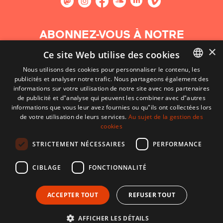
ABONNEZ-VOUS À NOTRE
NEWSLETTER
×
Ce site Web utilise des cookies
Nous utilisons des cookies pour personnaliser le contenu, les
S'abonner
publicités et analyser notre trafic. Nous partageons également des
BASQUE
informations sur votre utilisation de notre site avec nos partenaires
FRENCH
de publicité et d"analyse qui peuvent les combiner avec d"autres
informations que vous leur avez fournies ou qu"ils ont collectées lors
SPANISH
de votre utilisation de leurs services.
Au sujet de la gestion des
cookies
ENGLISH
STRICTEMENT NÉCESSAIRES
PERFORMANCE
CIBLAGE
FONCTIONNALITÉ
ACCEPTER TOUT
REFUSER TOUT
CONTACT
CONDITIONS D'UTILISATION
MENTIONS LÉGALES
AFFICHER LES DÉTAILS