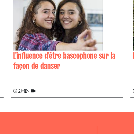
L'influence d'être bascophone sur la
façon de danser
Zibel DAMESTOY
2 min