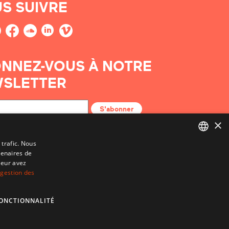
S SUIVRE
NNEZ-VOUS À NOTRE
SLETTER
S'abonner
×
 trafic. Nous
tenaires de
BASQUE
leur avez
FRENCH
 gestion des
SPANISH
ONCTIONNALITÉ
ENGLISH