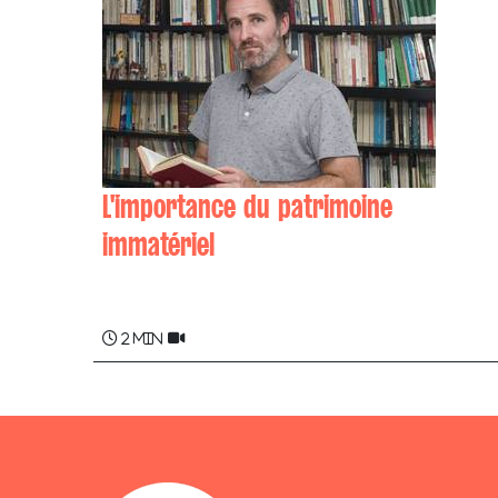
L'importance du patrimoine
immatériel
Adur LARREA
2 min