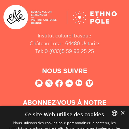
Institut culturel basque
Château Lota - 64480 Ustaritz
Tel: 0 (033)5 59 93 25 25
NOUS SUIVRE
ABONNEZ-VOUS À NOTRE
NEWSLETTER
×
Ce site Web utilise des cookies
Nous utilisons des cookies pour personnaliser le contenu, les
S'abonner
publicités et analyser notre trafic. Nous partageons également des
BASQUE