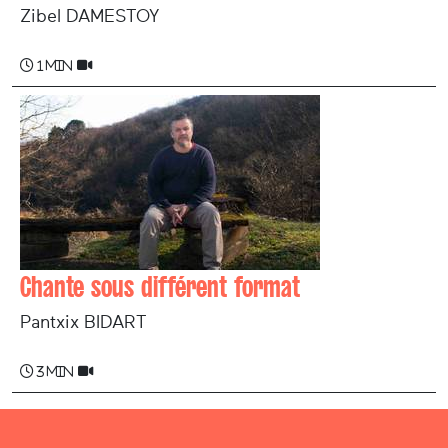
Zibel DAMESTOY
1 min
Chante sous différent format
Pantxix BIDART
3 min