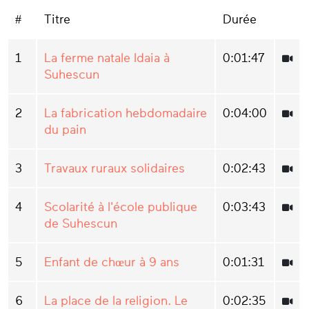
#
Titre
Durée
1
La ferme natale Idaia à
0:01:47
Suhescun
2
La fabrication hebdomadaire
0:04:00
du pain
3
Travaux ruraux solidaires
0:02:43
4
Scolarité à l'école publique
0:03:43
de Suhescun
5
Enfant de chœur à 9 ans
0:01:31
6
La place de la religion. Le
0:02:35