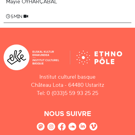
Mayie OYHARÇABAL
5 min
Institut culturel basque
Château Lota - 64480 Ustaritz
Tel: 0 (033)5 59 93 25 25
NOUS SUIVRE