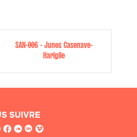
SAN-006 - Junes Casenave-
Harigile
S SUIVRE