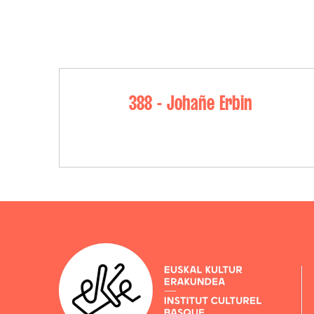
388 - Johañe Erbin