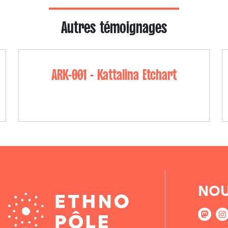
Autres témoignages
ARK-001 - Kattalina Etchart
NOU