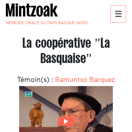
MÉMOIRE ORALE DU PAYS BASQUE NORD
La coopérative "La
Basquaise"
Témoin(s) :
Ramuntxo Barquez