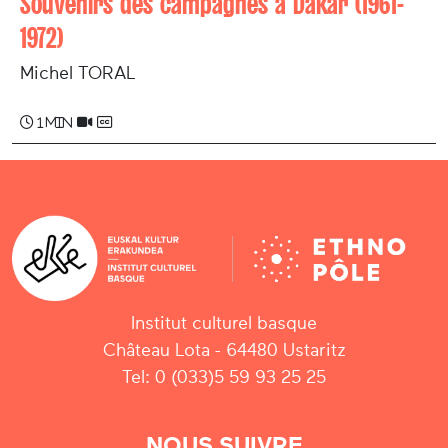
Souvenirs des campagnes à Dakar (1961-
1972)
Michel TORAL
1 min
Institut culturel basque
Château Lota - 64480 Ustaritz
Tel: 0 (033)5 59 93 25 25
NOUS SUIVRE