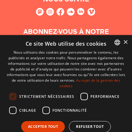
ABONNEZ-VOUS À NOTRE
NEWSLETTER
×
Ce site Web utilise des cookies
Nous utilisons des cookies pour personnaliser le contenu, les
S'abonner
publicités et analyser notre trafic. Nous partageons également des
BASQUE
informations sur votre utilisation de notre site avec nos partenaires
FRENCH
de publicité et d"analyse qui peuvent les combiner avec d"autres
informations que vous leur avez fournies ou qu"ils ont collectées lors
SPANISH
de votre utilisation de leurs services.
Au sujet de la gestion des
cookies
ENGLISH
STRICTEMENT NÉCESSAIRES
PERFORMANCE
CIBLAGE
FONCTIONNALITÉ
ACCEPTER TOUT
REFUSER TOUT