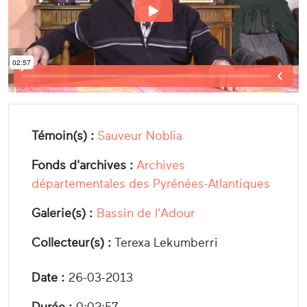
Témoin(s) :
Sauveur Noblia
Fonds d'archives :
Archives
départementales des Pyrénées-Atlantiques
Galerie(s) :
Bassin de l'Adour
Collecteur(s) :
Terexa Lekumberri
Date :
26-03-2013
Durée :
0:02:57