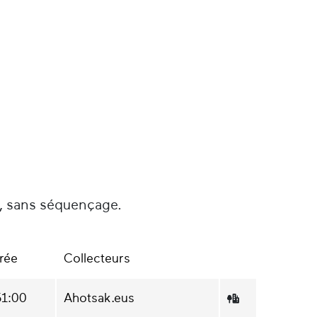
é, sans séquençage.
rée
Collecteurs
51:00
Ahotsak.eus