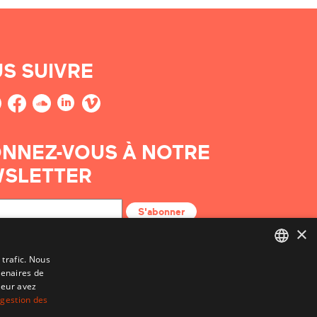
S SUIVRE
NNEZ-VOUS À NOTRE
SLETTER
S'abonner
×
 trafic. Nous
tenaires de
BASQUE
leur avez
FRENCH
 gestion des