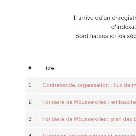
Il arrive qu'un enregist
d'indexa
Sont listées ici les s
#
Titre
1
Contrebande, organisation ; flux de 
2
Fonderie de Mousserolles : embauch
3
Fonderie de Mousserolles : plan des b
4
Syndicats, revendications et mouvem