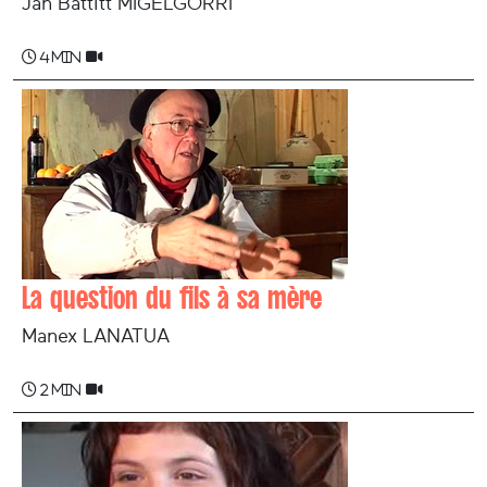
Jan Battitt MIGELGORRI
4 min
La question du fils à sa mère
Manex LANATUA
2 min