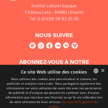
Institut culturel basque
Château Lota - 64480 Ustaritz
Tel: 0 (033)5 59 93 25 25
NOUS SUIVRE
ABONNEZ-VOUS À NOTRE
NEWSLETTER
×
Ce site Web utilise des cookies
Nous utilisons des cookies pour personnaliser le contenu, les
S'abonner
publicités et analyser notre trafic. Nous partageons également des
BASQUE
informations sur votre utilisation de notre site avec nos partenaires
FRENCH
de publicité et d"analyse qui peuvent les combiner avec d"autres
informations que vous leur avez fournies ou qu"ils ont collectées lors
SPANISH
de votre utilisation de leurs services.
Au sujet de la gestion des
cookies
ENGLISH