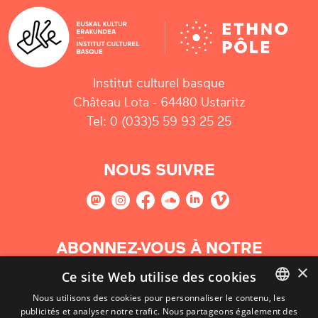
Institut culturel basque
Château Lota - 64480 Ustaritz
Tel: 0 (033)5 59 93 25 25
NOUS SUIVRE
ABONNEZ-VOUS À NOTRE
NEWSLETTER
×
Ce site Web utilise des cookies
Nous utilisons des cookies pour personnaliser le contenu, les
S'abonner
publicités et analyser notre trafic. Nous partageons également des
BASQUE