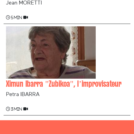
Jean MORETTI
5 min
Ximun Ibarra "Zubikoa", l’improvisateur
Petra IBARRA
3 min