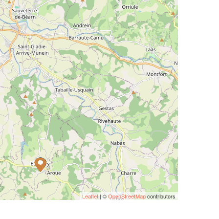
Leaflet
| ©
OpenStreetMap
contributors