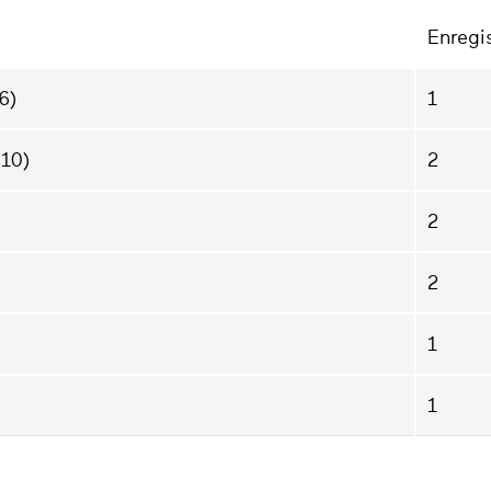
Enregi
6)
1
010)
2
2
2
1
1