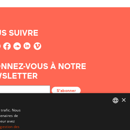
S SUIVRE
NNEZ-VOUS À NOTRE
SLETTER
S'abonner
×
 trafic. Nous
tenaires de
BASQUE
leur avez
FRENCH
 gestion des