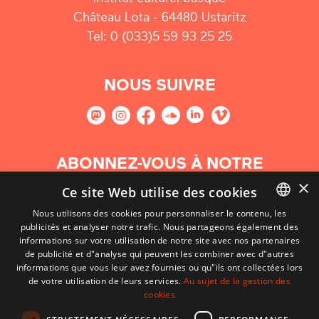
Château Lota - 64480 Ustaritz
Tel: 0 (033)5 59 93 25 25
NOUS SUIVRE
ABONNEZ-VOUS À NOTRE
NEWSLETTER
×
Ce site Web utilise des cookies
Nous utilisons des cookies pour personnaliser le contenu, les
S'abonner
publicités et analyser notre trafic. Nous partageons également des
BASQUE
informations sur votre utilisation de notre site avec nos partenaires
FRENCH
de publicité et d"analyse qui peuvent les combiner avec d"autres
informations que vous leur avez fournies ou qu"ils ont collectées lors
SPANISH
de votre utilisation de leurs services.
Au sujet de la gestion des
cookies
ENGLISH