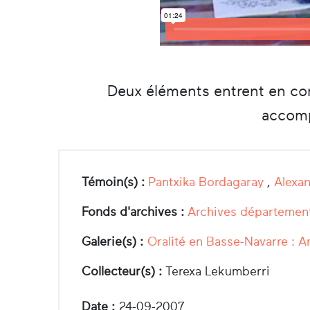
Deux éléments entrent en compt
accomp
Témoin(s) :
Pantxika Bordagaray
,
Alexa
Fonds d'archives :
Archives département
Galerie(s) :
Oralité en Basse-Navarre : A
Collecteur(s) :
Terexa Lekumberri
Date :
24-09-2007