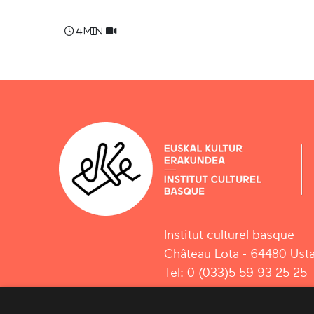
4 min
Institut culturel basque
Château Lota - 64480 Usta
Tel: 0 (033)5 59 93 25 25