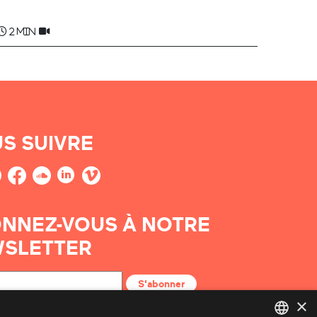
2 min
S SUIVRE
NNEZ-VOUS À NOTRE
SLETTER
S'abonner
×