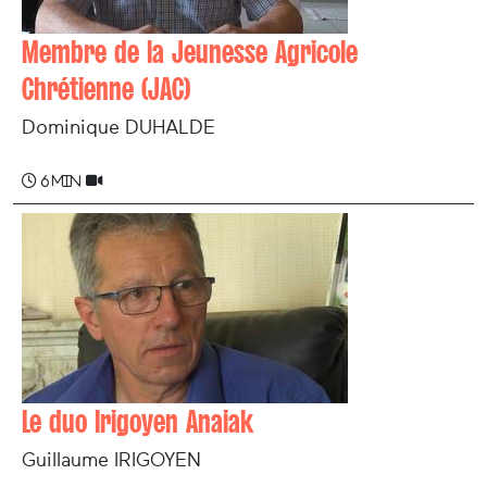
Membre de la Jeunesse Agricole
Chrétienne (JAC)
Dominique DUHALDE
6 min
Le duo Irigoyen Anaiak
Guillaume IRIGOYEN