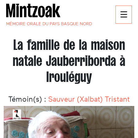
MÉMOIRE ORALE DU PAYS BASQUE NORD
La famille de la maison
natale Jauberriborda à
Irouléguy
Témoin(s) :
Sauveur (Xalbat) Tristant