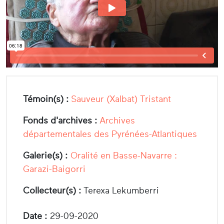
Témoin(s) :
Sauveur (Xalbat) Tristant
Fonds d'archives :
Archives
départementales des Pyrénées-Atlantiques
Galerie(s) :
Oralité en Basse-Navarre :
Garazi-Baigorri
Collecteur(s) :
Terexa Lekumberri
Date :
29-09-2020