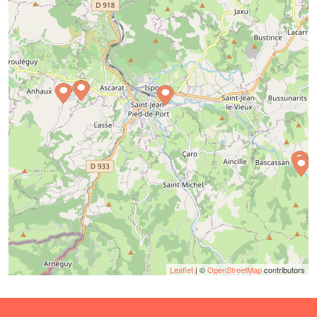
Leaflet
| ©
OpenStreetMap
contributors