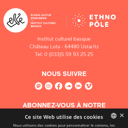
Institut culturel basque
Château Lota - 64480 Ustaritz
Tel: 0 (033)5 59 93 25 25
NOUS SUIVRE
ABONNEZ-VOUS À NOTRE
NEWSLETTER
×
Ce site Web utilise des cookies
Nous utilisons des cookies pour personnaliser le contenu, les
S'abonner