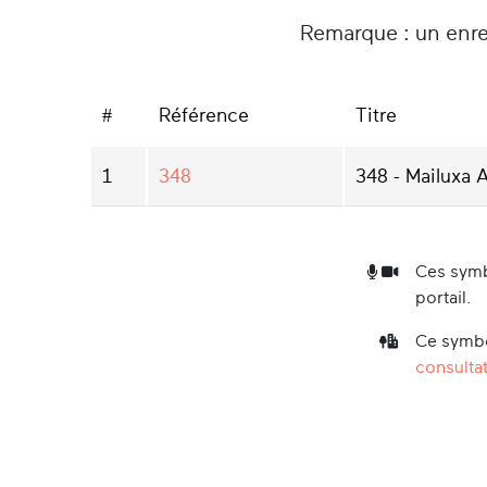
Remarque : un enre
#
Référence
Titre
1
348
348 - Mailuxa 
Ces symb
portail.
Ce symbo
consultat