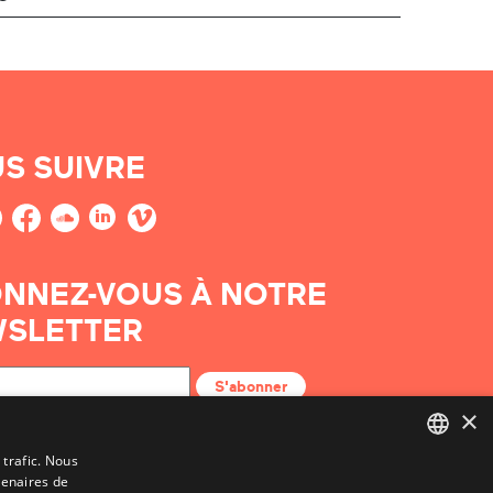
S SUIVRE
NNEZ-VOUS À NOTRE
SLETTER
S'abonner
×
 trafic. Nous
tenaires de
BASQUE