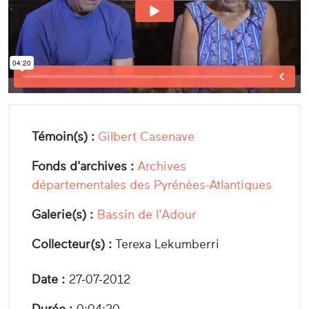
Témoin(s) :
Gilbert Casenave
Fonds d'archives :
Archives
départementales des Pyrénées-Atlantiques
Galerie(s) :
Bassin de l'Adour
Collecteur(s) :
Terexa Lekumberri
Date :
27-07-2012
Durée :
0:04:20