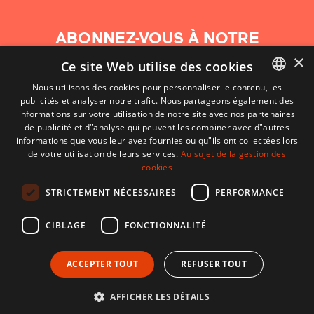
ABONNEZ-VOUS À NOTRE
NEWSLETTER
×
Ce site Web utilise des cookies
Nous utilisons des cookies pour personnaliser le contenu, les
S'abonner
publicités et analyser notre trafic. Nous partageons également des
BASQUE
informations sur votre utilisation de notre site avec nos partenaires
FRENCH
de publicité et d"analyse qui peuvent les combiner avec d"autres
informations que vous leur avez fournies ou qu"ils ont collectées lors
SPANISH
de votre utilisation de leurs services.
Au sujet de la gestion des
cookies
ENGLISH
STRICTEMENT NÉCESSAIRES
PERFORMANCE
CIBLAGE
FONCTIONNALITÉ
ACCEPTER TOUT
REFUSER TOUT
CONTACT
CONDITIONS D'UTILISATION
MENTIONS LÉGALES
AFFICHER LES DÉTAILS
Développé par CodeSyntax. CMS :
Django
.