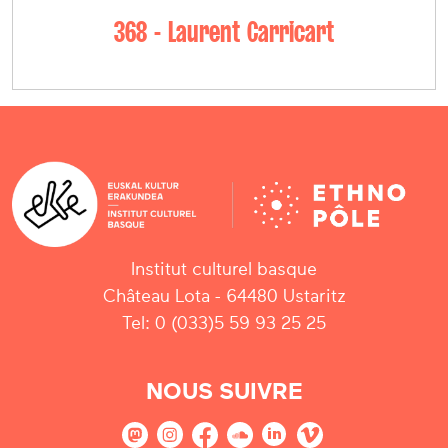
368 - Laurent Carricart
Institut culturel basque
Château Lota - 64480 Ustaritz
Tel: 0 (033)5 59 93 25 25
NOUS SUIVRE