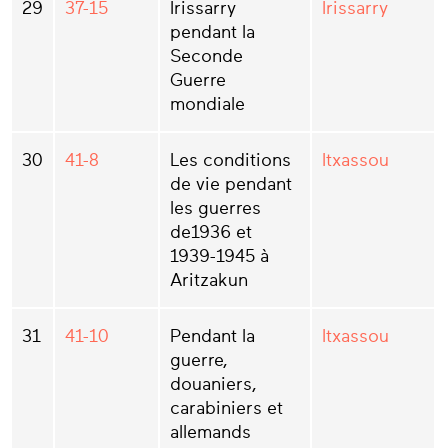
29
37-15
Irissarry
Irissarry
pendant la
Seconde
Guerre
mondiale
30
41-8
Les conditions
Itxassou
de vie pendant
les guerres
de1936 et
1939-1945 à
Aritzakun
31
41-10
Pendant la
Itxassou
guerre,
douaniers,
carabiniers et
allemands