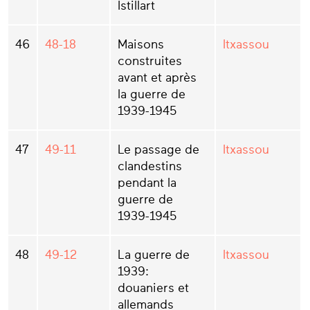
Istillart
46
48-18
Maisons
Itxassou
construites
avant et après
la guerre de
1939-1945
47
49-11
Le passage de
Itxassou
clandestins
pendant la
guerre de
1939-1945
48
49-12
La guerre de
Itxassou
1939:
douaniers et
allemands