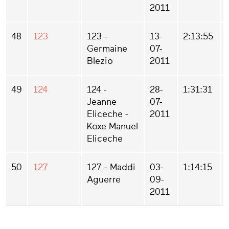
2011
48
123
123 -
13-
2:13:55
Germaine
07-
Blezio
2011
49
124
124 -
28-
1:31:31
Jeanne
07-
Eliceche -
2011
Koxe Manuel
Eliceche
50
127
127 - Maddi
03-
1:14:15
Aguerre
09-
2011