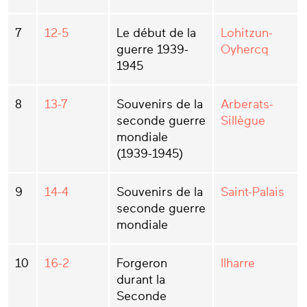
7
12-5
Le début de la
Lohitzun-
guerre 1939-
Oyhercq
1945
8
13-7
Souvenirs de la
Arberats-
seconde guerre
Sillègue
mondiale
(1939-1945)
9
14-4
Souvenirs de la
Saint-Palais
seconde guerre
mondiale
10
16-2
Forgeron
Ilharre
durant la
Seconde