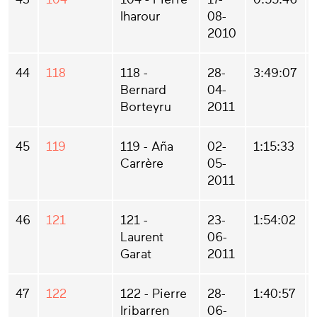
Iharour
08-
2010
44
118
118 -
28-
3:49:07
Bernard
04-
Borteyru
2011
45
119
119 - Aña
02-
1:15:33
Carrère
05-
2011
46
121
121 -
23-
1:54:02
Laurent
06-
Garat
2011
47
122
122 - Pierre
28-
1:40:57
Iribarren
06-