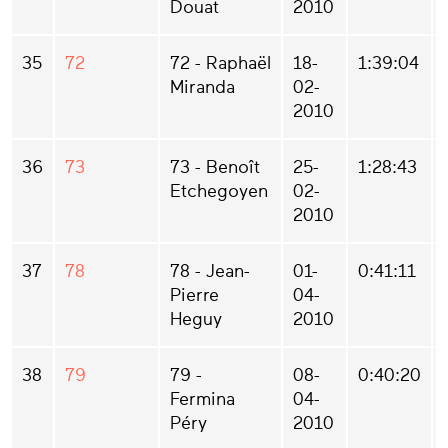
Douat
2010
35
72
72 - Raphaël
18-
1:39:04
Miranda
02-
2010
36
73
73 - Benoît
25-
1:28:43
Etchegoyen
02-
2010
37
78
78 - Jean-
01-
0:41:11
Pierre
04-
Heguy
2010
38
79
79 -
08-
0:40:20
Fermina
04-
Péry
2010