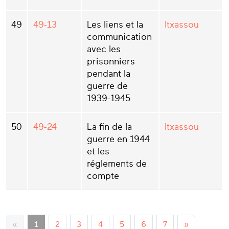
49
49-13
Les liens et la
Itxassou
communication
avec les
prisonniers
pendant la
guerre de
1939-1945
50
49-24
La fin de la
Itxassou
guerre en 1944
et les
réglements de
compte
«
1
2
3
4
5
6
7
»