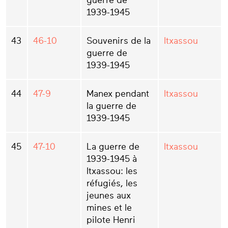
guerre de
1939-1945
43
46-10
Souvenirs de la
Itxassou
guerre de
1939-1945
44
47-9
Manex pendant
Itxassou
la guerre de
1939-1945
45
47-10
La guerre de
Itxassou
1939-1945 à
Itxassou: les
réfugiés, les
jeunes aux
mines et le
pilote Henri