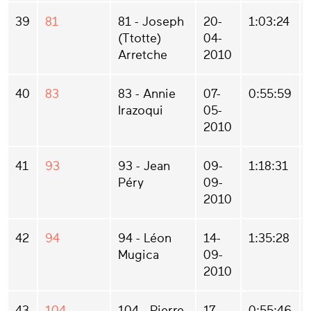
39
81
81 - Joseph
20-
1:03:24
(Ttotte)
04-
Arretche
2010
40
83
83 - Annie
07-
0:55:59
Irazoqui
05-
2010
41
93
93 - Jean
09-
1:18:31
Péry
09-
2010
42
94
94 - Léon
14-
1:35:28
Mugica
09-
2010
43
104
104 - Pierre
17-
0:55:46