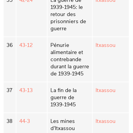
35
42-24
La guerre de
Itxassou
1939-1945: le
retour des
prisonniers de
guerre
36
43-12
Pénurie
Itxassou
alimentaire et
contrebande
durant la guerre
de 1939-1945
37
43-13
La fin de la
Itxassou
guerre de
1939-1945
38
44-3
Les mines
Itxassou
d'Itxassou