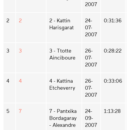
2007
2
2
2 - Kattin
24-
0:31:36
Harisgarat
07-
2007
3
3
3 - Ttotte
26-
0:28:22
Ainciboure
07-
2007
4
4
4 - Kattina
26-
0:33:06
Etcheverry
07-
2007
5
7
7 - Pantxika
24-
1:13:28
Bordagaray
09-
- Alexandre
2007