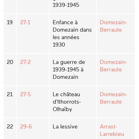
1939-1945
19
27-1
Enfance à
Domezain-
Domezain dans
Berraute
les années
1930
20
27-2
La guerre de
Domezain-
1939-1945 à
Berraute
Domezain
21
27-5
Le château
Domezain-
d'Ithorrots-
Berraute
Olhaïby
22
29-6
La lessive
Arrast-
Larrebieu