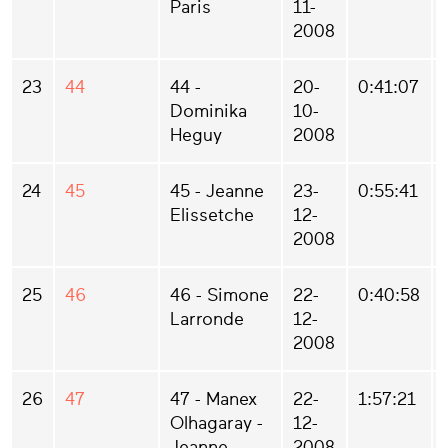
Paris
11-
2008
23
44
44 -
20-
0:41:07
Dominika
10-
Heguy
2008
24
45
45 - Jeanne
23-
0:55:41
Elissetche
12-
2008
25
46
46 - Simone
22-
0:40:58
Larronde
12-
2008
26
47
47 - Manex
22-
1:57:21
Olhagaray -
12-
Jeanne
2008