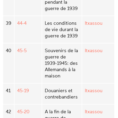
pendant la
guerre de 1939
39
44-4
Les conditions
Itxassou
de vie durant la
guerre de 1939
40
45-5
Souvenirs de la
Itxassou
guerre de
1939-1945: des
Allemands à la
maison
41
45-19
Douaniers et
Itxassou
contrebandiers
42
45-20
A la fin de la
Itxassou