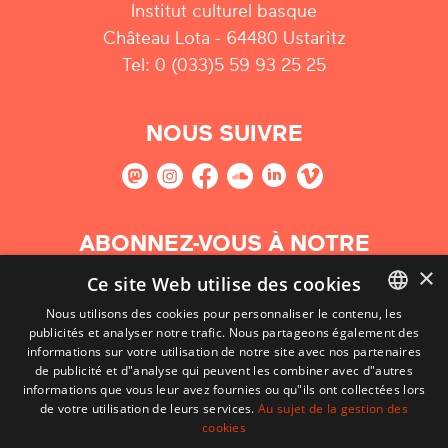
Institut culturel basque
Château Lota - 64480 Ustaritz
Tel: 0 (033)5 59 93 25 25
NOUS SUIVRE
ABONNEZ-VOUS À NOTRE
NEWSLETTER
×
Ce site Web utilise des cookies
Nous utilisons des cookies pour personnaliser le contenu, les
S'abonner
publicités et analyser notre trafic. Nous partageons également des
BASQUE
informations sur votre utilisation de notre site avec nos partenaires
FRENCH
de publicité et d"analyse qui peuvent les combiner avec d"autres
informations que vous leur avez fournies ou qu"ils ont collectées lors
SPANISH
de votre utilisation de leurs services.
Au sujet de la gestion des
cookies
ENGLISH