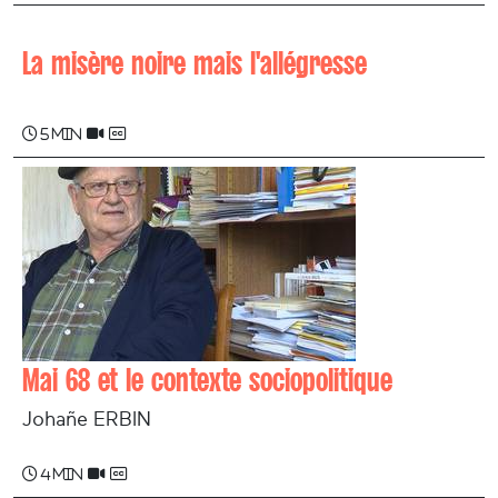
La misère noire mais l'allégresse
5 min
Mai 68 et le contexte sociopolitique
Johañe ERBIN
4 min