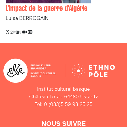
L'impact de la guerre d'Algérie
Luisa BERROGAIN
2 min
Institut culturel basque
Château Lota - 64480 Ustaritz
Tel: 0 (033)5 59 93 25 25
NOUS SUIVRE