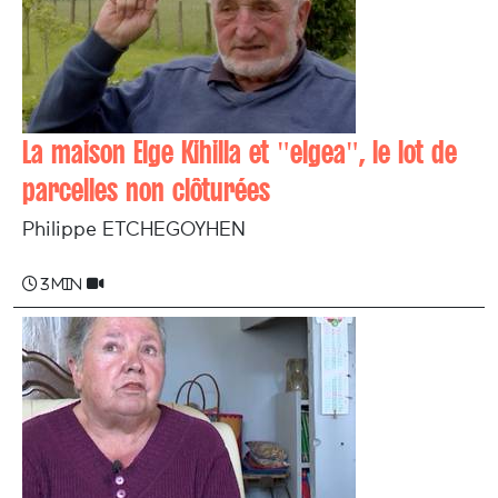
La maison Elge Kihilla et "elgea", le lot de
parcelles non clôturées
Philippe ETCHEGOYHEN
3 min