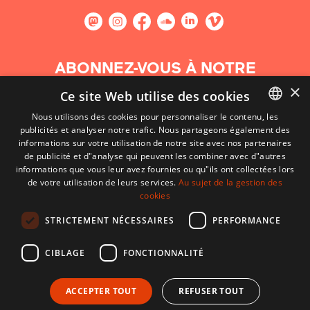
ABONNEZ-VOUS À NOTRE
NEWSLETTER
×
Ce site Web utilise des cookies
Nous utilisons des cookies pour personnaliser le contenu, les
S'abonner
publicités et analyser notre trafic. Nous partageons également des
BASQUE
informations sur votre utilisation de notre site avec nos partenaires
FRENCH
de publicité et d"analyse qui peuvent les combiner avec d"autres
informations que vous leur avez fournies ou qu"ils ont collectées lors
SPANISH
de votre utilisation de leurs services.
Au sujet de la gestion des
cookies
ENGLISH
STRICTEMENT NÉCESSAIRES
PERFORMANCE
CIBLAGE
FONCTIONNALITÉ
ACCEPTER TOUT
REFUSER TOUT