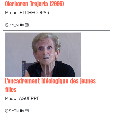
Oierkoren Trajeria (2006)
Michel ETCHECOPAR
7 min
L'encadrement idéologique des jeunes
filles
Maddi AGUERRE
5 min