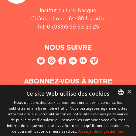
Institut culturel basque
Château Lota - 64480 Ustaritz
Tel: 0 (033)5 59 93 25 25
NOUS SUIVRE
ABONNEZ-VOUS À NOTRE
NEWSLETTER
×
Ce site Web utilise des cookies
Nous utilisons des cookies pour personnaliser le contenu, les
S'abonner
publicités et analyser notre trafic. Nous partageons également des
BASQUE
informations sur votre utilisation de notre site avec nos partenaires
FRENCH
de publicité et d"analyse qui peuvent les combiner avec d"autres
informations que vous leur avez fournies ou qu"ils ont collectées lors
SPANISH
de votre utilisation de leurs services.
Au sujet de la gestion des