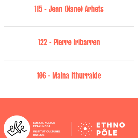
115 - Jean (Nane) Arhets
122 - Pierre Iribarren
106 - Maina Ithurralde