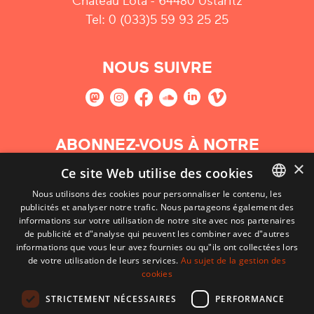
Château Lota - 64480 Ustaritz
Tel: 0 (033)5 59 93 25 25
NOUS SUIVRE
ABONNEZ-VOUS À NOTRE
NEWSLETTER
×
Ce site Web utilise des cookies
Nous utilisons des cookies pour personnaliser le contenu, les
S'abonner
publicités et analyser notre trafic. Nous partageons également des
BASQUE
informations sur votre utilisation de notre site avec nos partenaires
FRENCH
de publicité et d"analyse qui peuvent les combiner avec d"autres
informations que vous leur avez fournies ou qu"ils ont collectées lors
SPANISH
de votre utilisation de leurs services.
Au sujet de la gestion des
cookies
ENGLISH
STRICTEMENT NÉCESSAIRES
PERFORMANCE