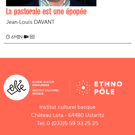
La pastorale est une épopée
Jean-Louis DAVANT
6 min
Institut culturel basque
Château Lota - 64480 Ustaritz
Tel: 0 (033)5 59 93 25 25