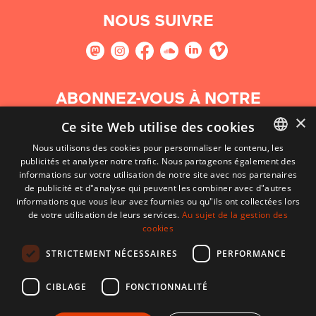
NOUS SUIVRE
ABONNEZ-VOUS À NOTRE
NEWSLETTER
×
Ce site Web utilise des cookies
Nous utilisons des cookies pour personnaliser le contenu, les
S'abonner
publicités et analyser notre trafic. Nous partageons également des
BASQUE
informations sur votre utilisation de notre site avec nos partenaires
FRENCH
de publicité et d"analyse qui peuvent les combiner avec d"autres
informations que vous leur avez fournies ou qu"ils ont collectées lors
SPANISH
de votre utilisation de leurs services.
Au sujet de la gestion des
cookies
ENGLISH
STRICTEMENT NÉCESSAIRES
PERFORMANCE
CIBLAGE
FONCTIONNALITÉ