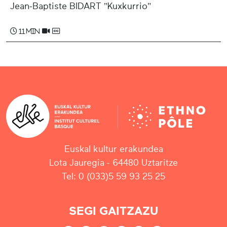
Jean-Baptiste BIDART "Kuxkurrio"
11 min
Euskal kultur erakundea
Lota Jauregia - 64480 Uztaritze
Tel: 0 (033)5 59 93 25 25
SEGI GAITZAZU