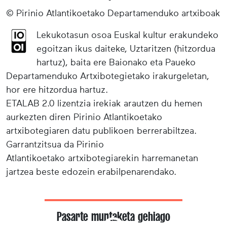
© Pirinio Atlantikoetako Departamenduko artxiboak
Lekukotasun osoa Euskal kultur erakundeko
egoitzan ikus daiteke, Uztaritzen (hitzordua
hartuz), baita ere Baionako eta Paueko
Departamenduko Artxibotegietako irakurgeletan,
hor ere hitzordua hartuz.
ETALAB 2.0 lizentzia irekiak arautzen du hemen
aurkezten diren Pirinio Atlantikoetako
artxibotegiaren datu publikoen berrerabiltzea.
Garrantzitsua da Pirinio
Atlantikoetako artxibotegiarekin harremanetan
jartzea beste edozein erabilpenarendako.
Pasarte muntaketa gehiago