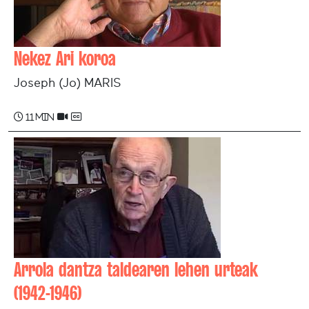
Nekez Ari koroa
Joseph (Jo) MARIS
11 min
Arrola dantza taldearen lehen urteak
(1942-1946)