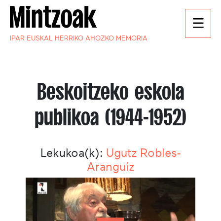
IPAR EUSKAL HERRIKO AHOZKO MEMORIA
Beskoitzeko eskola
publikoa (1944-1952)
Lekukoa(k):
Ugutz Robles-
Aranguiz