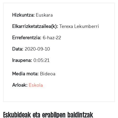
Hizkuntza:
Euskara
Elkarrizketatzailea(k):
Terexa Lekumberri
Erreferentzia:
6-haz-22
Data:
2020-09-10
Iraupena:
0:05:21
Media mota:
Bideoa
Arloak:
Eskola
Eskubideak eta erabilpen baldintzak