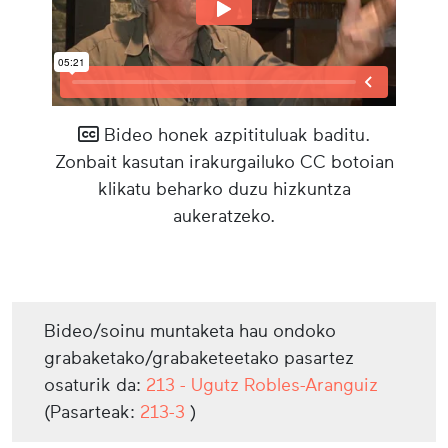
Bideo honek azpitituluak baditu.
Zonbait kasutan irakurgailuko CC botoian
klikatu beharko duzu hizkuntza
aukeratzeko.
Bideo/soinu muntaketa hau ondoko
grabaketako/grabaketeetako pasartez
osaturik da:
213 - Ugutz Robles-Aranguiz
(Pasarteak:
213-3
)