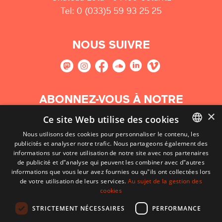
Tel: 0 (033)5 59 93 25 25
NOUS SUIVRE
ABONNEZ-VOUS À NOTRE
NEWSLETTER
×
Ce site Web utilise des cookies
Nous utilisons des cookies pour personnaliser le contenu, les
S'abonner
publicités et analyser notre trafic. Nous partageons également des
BASQUE
informations sur votre utilisation de notre site avec nos partenaires
FRENCH
de publicité et d"analyse qui peuvent les combiner avec d"autres
informations que vous leur avez fournies ou qu"ils ont collectées lors
SPANISH
de votre utilisation de leurs services.
Au sujet de la gestion des
cookies
ENGLISH
STRICTEMENT NÉCESSAIRES
PERFORMANCE