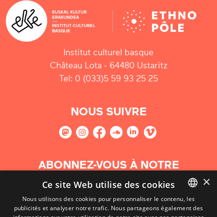
Institut culturel basque
Château Lota - 64480 Ustaritz
Tel: 0 (033)5 59 93 25 25
NOUS SUIVRE
ABONNEZ-VOUS À NOTRE
NEWSLETTER
×
Ce site Web utilise des cookies
Nous utilisons des cookies pour personnaliser le contenu, les
S'abonner
publicités et analyser notre trafic. Nous partageons également des
BASQUE