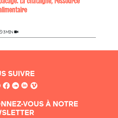
pacage. La châtaigne, ressource
alimentaire
Ambroise BURGUBURU
3 min
S SUIVRE
NNEZ-VOUS À NOTRE
SLETTER