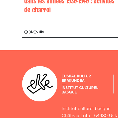
dans les années 1930-1940 : activités
de charroi
Jean-Baptiste (Battitta) AROTCHAREN
8 min
Institut culturel basque
Château Lota - 64480 Usta