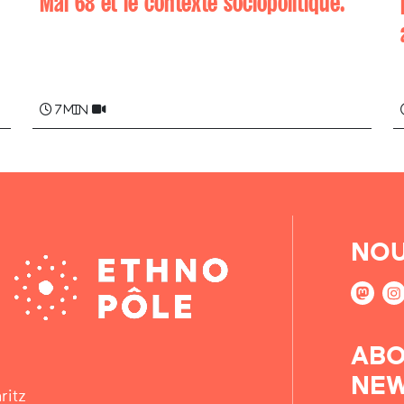
Mai 68 et le contexte sociopolitique.
Johañe ERBIN
7 min
NOU
ABO
NEW
ritz