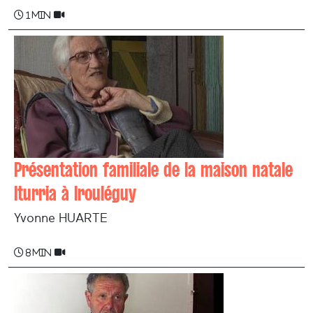
1 min
Présentation familiale de la maison natale
Iturria à Irouléguy
Yvonne HUARTE
8 min