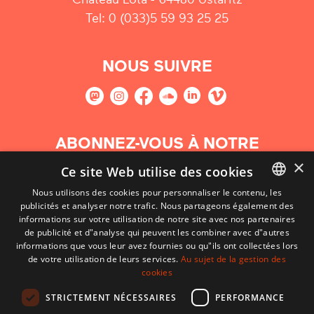
Tel: 0 (033)5 59 93 25 25
NOUS SUIVRE
ABONNEZ-VOUS À NOTRE
NEWSLETTER
×
Ce site Web utilise des cookies
Nous utilisons des cookies pour personnaliser le contenu, les
S'abonner
publicités et analyser notre trafic. Nous partageons également des
BASQUE
informations sur votre utilisation de notre site avec nos partenaires
FRENCH
de publicité et d"analyse qui peuvent les combiner avec d"autres
informations que vous leur avez fournies ou qu"ils ont collectées lors
SPANISH
de votre utilisation de leurs services.
Au sujet de la gestion des
cookies
ENGLISH
STRICTEMENT NÉCESSAIRES
PERFORMANCE