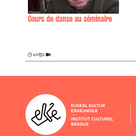
Cours de danse au séminaire
Émile LARRE
4 min