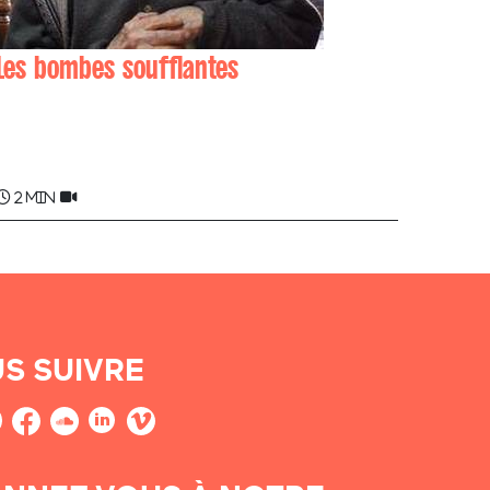
Les bombes soufflantes
Pierra ARHANCET , Marianne ARHANCET
ÜTHÜRRI
2 min
S SUIVRE