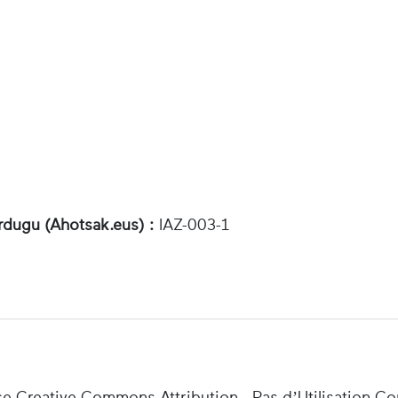
rdugu (Ahotsak.eus) :
IAZ-003-1
ce Creative Commons Attribution - Pas d’Utilisation C