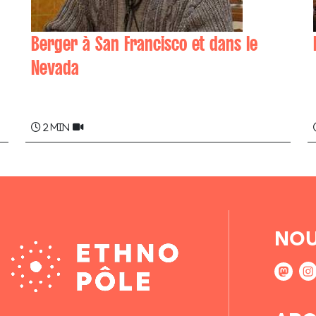
Berger à San Francisco et dans le
Nevada
Mixel SAINTE-MARIE
2 min
NOU