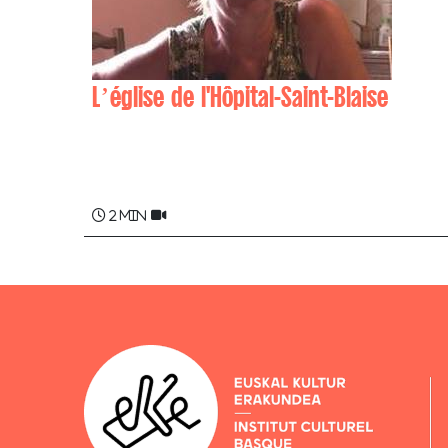
L’église de l'Hôpital-Saint-Blaise
Maite BARNEIX
2 min