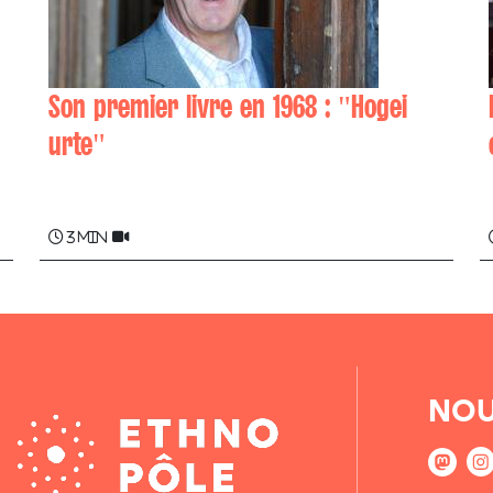
Son premier livre en 1968 : "Hogei
urte"
Daniel LANDART
3 min
NOU