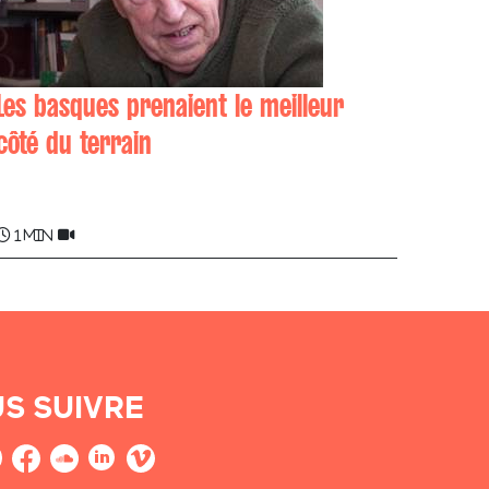
Les basques prenaient le meilleur
côté du terrain
Émile LARRE
1 min
S SUIVRE