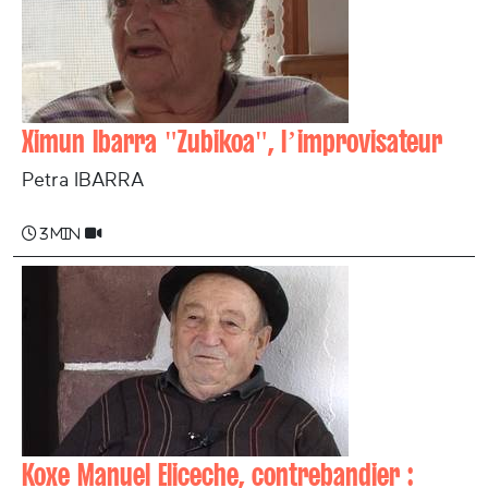
Ximun Ibarra "Zubikoa", l’improvisateur
Petra IBARRA
3 min
Koxe Manuel Eliceche, contrebandier :