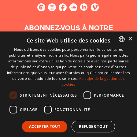
ABONNEZ-VOUS À NOTRE
NEWSLETTER
×
Ce site Web utilise des cookies
Nous utilisons des cookies pour personnaliser le contenu, les
S'abonner
publicités et analyser notre trafic. Nous partageons également des
BASQUE
informations sur votre utilisation de notre site avec nos partenaires
FRENCH
de publicité et d"analyse qui peuvent les combiner avec d"autres
informations que vous leur avez fournies ou qu"ils ont collectées lors
SPANISH
de votre utilisation de leurs services.
Au sujet de la gestion des
cookies
ENGLISH
STRICTEMENT NÉCESSAIRES
PERFORMANCE
CIBLAGE
FONCTIONNALITÉ
ACCEPTER TOUT
REFUSER TOUT