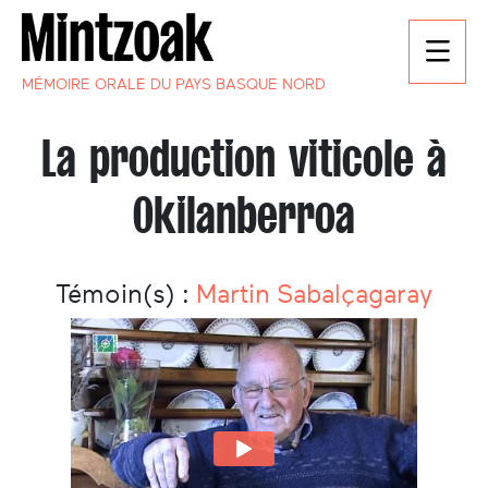
MÉMOIRE ORALE DU PAYS BASQUE NORD
La production viticole à
Okilanberroa
Témoin(s) :
Martin Sabalçagaray