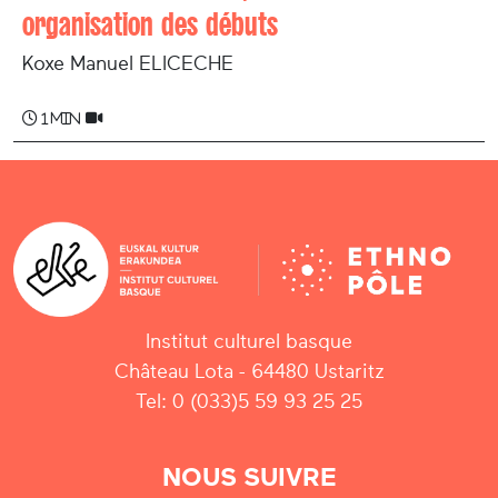
organisation des débuts
Koxe Manuel ELICECHE
1 min
Institut culturel basque
Château Lota - 64480 Ustaritz
Tel: 0 (033)5 59 93 25 25
NOUS SUIVRE